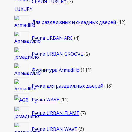
СЕРИЯ LUXURY
2
товара
12
Для раздвижных и складных дверей
12
то
4
Ручка URBAN ARC
4
товара
2
Ручки URBAN GROOVE
2
товара
111
Фурнитура Armadillo
111
товаров
18
Ручки для раздвижных дверей
18
товаров
11
Ручка WAVE
11
товаров
7
Ручки URBAN FLAME
7
товаров
6
Ручки URBAN WAVE
6