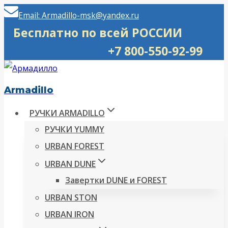
Перейти
Email: Armadillo-msk@yandex.ru
к
Бесплатно по всей РОССИИ
содержимому
+7 800-550-92-99
Armadillo
РУЧКИ ARMADILLO
РУЧКИ YUMMY
URBAN FOREST
URBAN DUNE
Завертки DUNE и FOREST
URBAN STON
URBAN IRON