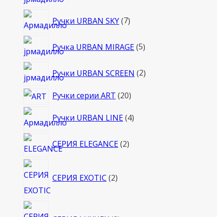
товаров
7
Ручки URBAN SKY
7
товаров
5
Ручка URBAN MIRAGE
5
товаров
2
Ручки URBAN SCREEN
2
товара
20
Ручки серии ART
20
товаров
4
Ручки URBAN LINE
4
товара
2
СЕРИЯ ELEGANCE
2
товара
2
СЕРИЯ EXOTIC
2
товара
2