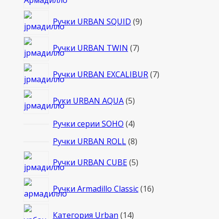
товаров
9
Ручки URBAN SQUID
9
товаров
7
Ручки URBAN TWIN
7
товаров
7
Ручки URBAN EXCALIBUR
7
товаров
5
Руки URBAN AQUA
5
товаров
4
Ручки серии SOHO
4
товара
8
Ручки URBAN ROLL
8
товаров
5
Ручки URBAN CUBE
5
товаров
16
Ручки Armadillo Classic
16
товаров
14
Категория Urban
14