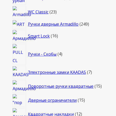
товаров
23
WC Classic
23
товара
249
Ручки дверные Armadillo
249
товаров
16
Smart Lock
16
товаров
4
Ручки - Скобы
4
товара
7
Электронные замки KAADAS
7
товаров
15
Поворотные ручки квадратные
15
товаро
15
Дверные ограничители
15
товаров
12
Квадратные накладки
12