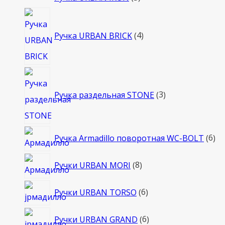
товара
4
товара
Ручка URBAN BRICK
4
3
товара
Ручка раздельная STONE
3
6
Ручка Armadillo поворотная WC-BOLT
6
то
8
Ручки URBAN MORI
8
товаров
6
Ручки URBAN TORSO
6
товаров
6
Ручки URBAN GRAND
6