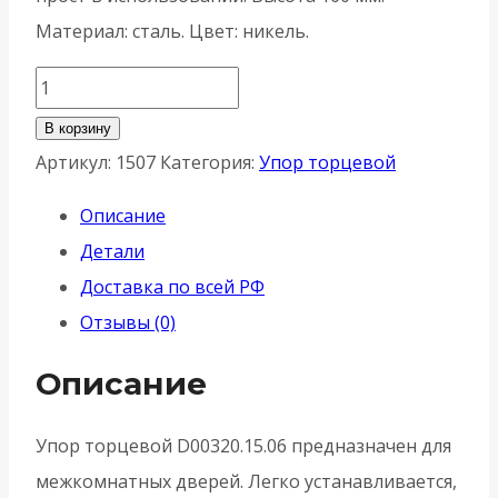
Материал: сталь. Цвет: никель.
Количество
товара
В корзину
Упор
Артикул:
1507
Категория:
Упор торцевой
торцевой
Описание
AGB
Детали
(АГБ)
Доставка по всей РФ
дверной
Отзывы (0)
D00320.15.06
-
Описание
Никель
Упор торцевой D00320.15.06 предназначен для
межкомнатных дверей. Легко устанавливается,