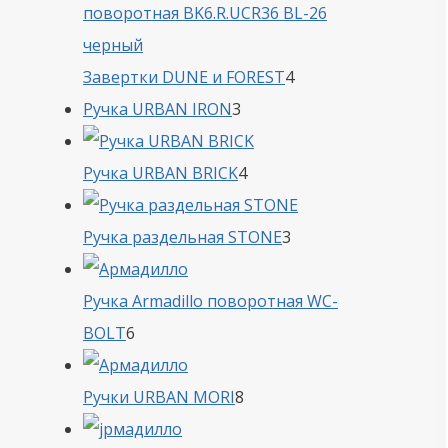
4
Завертки DUNE и FOREST
4
3
товара
Ручка URBAN IRON
3
товара
4
Ручка URBAN BRICK
4
товара
3
Ручка раздельная STONE
3
товара
Ручка Armadillo поворотная WC-
6
BOLT
6
товаров
8
Ручки URBAN MORI
8
товаров