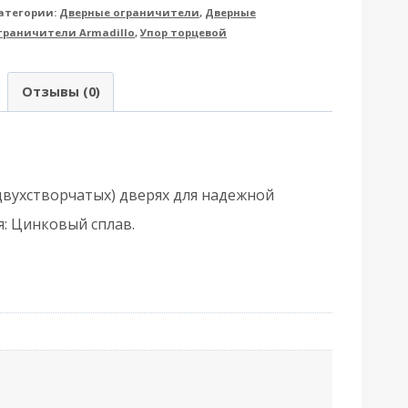
атегории:
Дверные ограничители
,
Дверные
rmadillo
граничители Armadillo
,
Упор торцевой
рмадилло)
Отзывы (0)
верной
орцевой
IGEL17-
40
двухстворчатых) дверях для надежной
FB
: Цинковый сплав.
-
/2)
B-
ронза