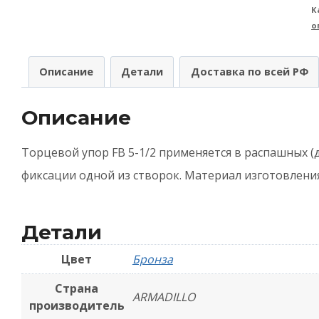
К
A
о
(
А
Описание
Детали
Доставка по всей РФ
д
т
Описание
R
1
Торцевой упор FB 5-1/2 применяется в распашных (
(
фиксации одной из створок. Материал изготовления
5
1
Детали
A
Цвет
Бронза
7
-
Страна
ARMADILLO
производитель
Б