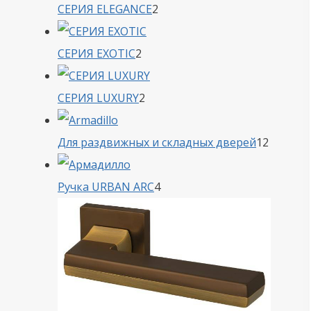
2
СЕРИЯ ELEGANCE
2
товара
2
СЕРИЯ EXOTIC
2
товара
2
СЕРИЯ LUXURY
2
товара
12
Для раздвижных и складных дверей
12
товаро
4
Ручка URBAN ARC
4
товара