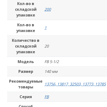
Кол-во в
складской
200
упаковке
Кол-во в
1
упаковке
Количество в
складской
20
упаковке
Модель
FB 5-1/2
Размер
140 мм
Рекомендуемые
13756, 13817, 32503, 13773, 13785
товары
Серия
FB
Способ