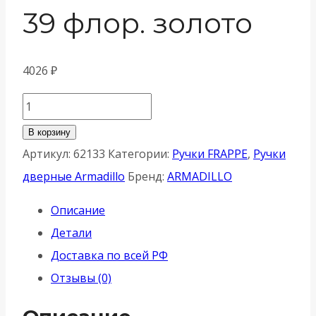
39 флор. золото
4026
₽
Количество
товара
В корзину
Ручка
Артикул:
62133
Категории:
Ручки FRAPPE
,
Ручки
Armadillo
дверные Armadillo
Бренд:
ARMADILLO
(Армадилло)
Описание
раздельная
Детали
R.YM.FRAPPE
Доставка по всей РФ
FSG-
Отзывы (0)
39
флор.