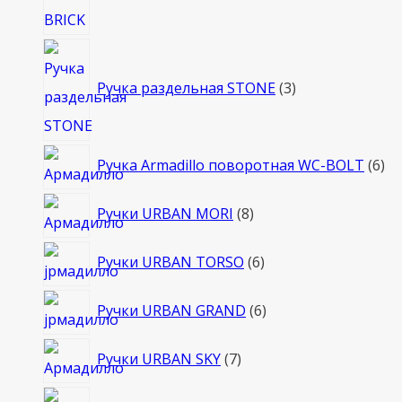
3
товара
Ручка раздельная STONE
3
6
Ручка Armadillo поворотная WC-BOLT
6
то
8
Ручки URBAN MORI
8
товаров
6
Ручки URBAN TORSO
6
товаров
6
Ручки URBAN GRAND
6
товаров
7
Ручки URBAN SKY
7
товаров
5