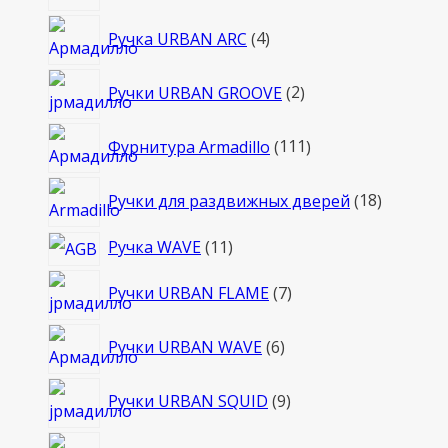
то
4
Ручка URBAN ARC
4
товара
2
Ручки URBAN GROOVE
2
товара
111
Фурнитура Armadillo
111
товаров
18
Ручки для раздвижных дверей
18
товаров
11
Ручка WAVE
11
товаров
7
Ручки URBAN FLAME
7
товаров
6
Ручки URBAN WAVE
6
товаров
9
Ручки URBAN SQUID
9
товаров
7