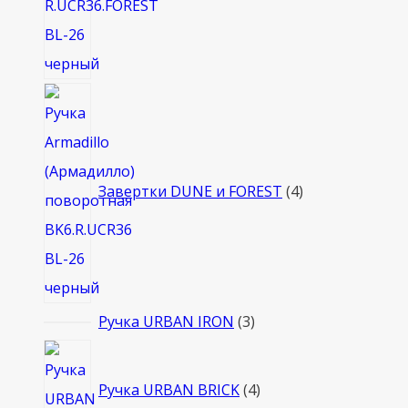
4
товара
Завертки DUNE и FOREST
4
3
Ручка URBAN IRON
3
товара
4
товара
Ручка URBAN BRICK
4