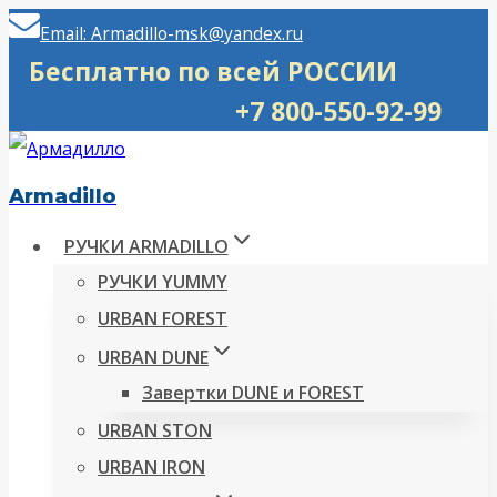
Перейти
Email: Armadillo-msk@yandex.ru
к
Бесплатно по всей РОССИИ
содержимому
+7 800-550-92-99
Armadillo
РУЧКИ ARMADILLO
РУЧКИ YUMMY
URBAN FOREST
URBAN DUNE
Завертки DUNE и FOREST
URBAN STON
URBAN IRON