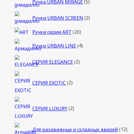
Ручка URBAN MIRAGE
5
товаров
2
Ручки URBAN SCREEN
2
товара
20
Ручки серии ART
20
товаров
4
Ручки URBAN LINE
4
товара
2
СЕРИЯ ELEGANCE
2
товара
2
СЕРИЯ EXOTIC
2
товара
2
СЕРИЯ LUXURY
2
товара
12
Для раздвижных и складных дверей
12