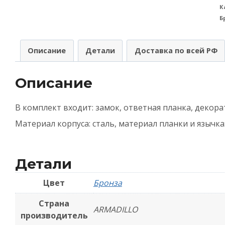
К
A
Б
(
А
Описание
Детали
Доставка по всей РФ
в
з
Описание
c
з
В комплект входит: замок, ответная планка, декора
M
Материал корпуса: сталь, материал планки и язычка:
5
B
Детали
(
Цвет
Бронза
2
5
Страна
ARMADILLO
производитель
A