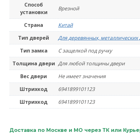
Способ
Врезной
установки
Страна
Китай
Тип дверей
Для деревянных, металлических
Тип замка
С защелкой под ручку
Толщина двери
Для любой толщины двери
Вес двери
Не имеет значения
Штрихкод
6941899101123
Штрихкод
6941899101123
Доставка по Москве и МО через ТК или Курь