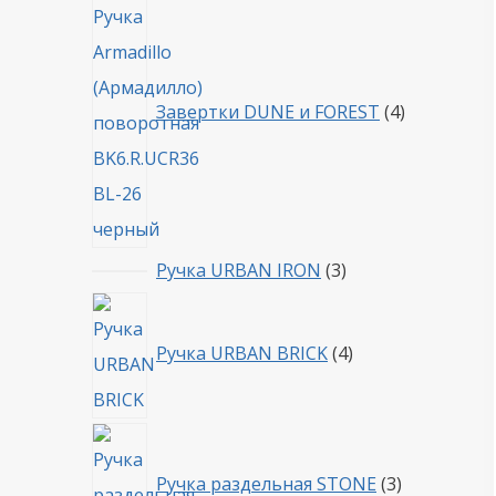
товара
Завертки DUNE и FOREST
4
3
Ручка URBAN IRON
3
товара
4
товара
Ручка URBAN BRICK
4
3
товара
Ручка раздельная STONE
3