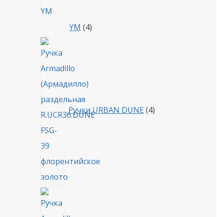
4
YM
4
товара
4
товара
Ручки URBAN DUNE
4
4
товара