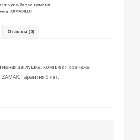
атегория:
Замки врезные
rmadillo
ренд:
ARMADILLO
рмадилло)
Отзывы (0)
резного
амка
ащёлкой
тивная заглушка, комплект крепежа.
ETLH25-
 ZAMAK. Гарантия 5 лет.
0
ox
LH
5-
0)
B