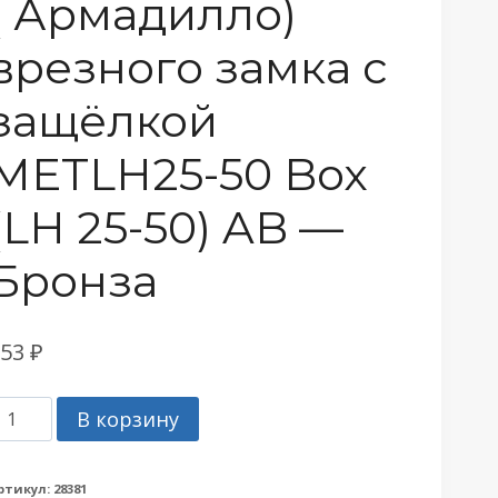
( Армадилло)
врезного замка c
защёлкой
METLH25-50 Box
(LH 25-50) AB —
Бронза
753
₽
оличество
В корзину
овара
орпус
ртикул:
28381