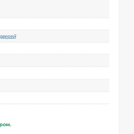
 дверей
ером.