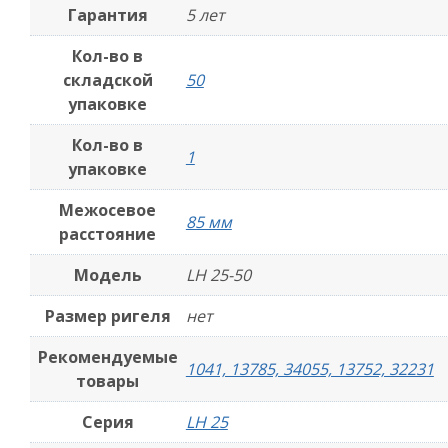
Гарантия
5 лет
Кол-во в
складской
50
упаковке
Кол-во в
1
упаковке
Межосевое
85 мм
расстояние
Модель
LH 25-50
Размер ригеля
нет
Рекомендуемые
1041, 13785, 34055, 13752, 32231
товары
Серия
LH 25