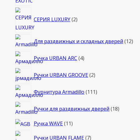
2
СЕРИЯ LUXURY
2
товара
12
Для раздвижных и складных дверей
12
то
4
Ручка URBAN ARC
4
товара
2
Ручки URBAN GROOVE
2
товара
111
Фурнитура Armadillo
111
товаров
18
Ручки для раздвижных дверей
18
товаров
11
Ручка WAVE
11
товаров
7
Ручки URBAN FLAME
7