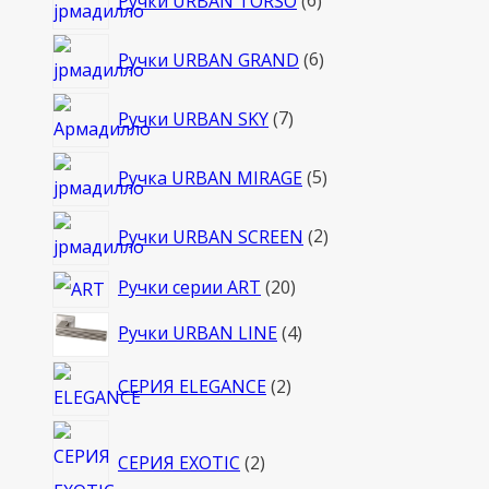
Ручки URBAN TORSO
6
товаров
6
Ручки URBAN GRAND
6
товаров
7
Ручки URBAN SKY
7
товаров
5
Ручка URBAN MIRAGE
5
товаров
2
Ручки URBAN SCREEN
2
товара
20
Ручки серии ART
20
товаров
4
Ручки URBAN LINE
4
товара
2
СЕРИЯ ELEGANCE
2
товара
2
СЕРИЯ EXOTIC
2
товара