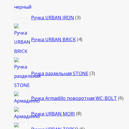
3
Ручка URBAN IRON
3
товара
4
товара
Ручка URBAN BRICK
4
3
товара
Ручка раздельная STONE
3
6
Ручка Armadillo поворотная WC-BOLT
6
то
8
Ручки URBAN MORI
8
товаров
6