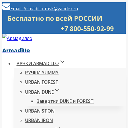
Перейти
Email: Armadillo-msk@yandex.ru
к
Бесплатно по всей РОССИИ
содержимому
+7 800-550-92-99
Armadillo
РУЧКИ ARMADILLO
РУЧКИ YUMMY
URBAN FOREST
URBAN DUNE
Завертки DUNE и FOREST
URBAN STON
URBAN IRON