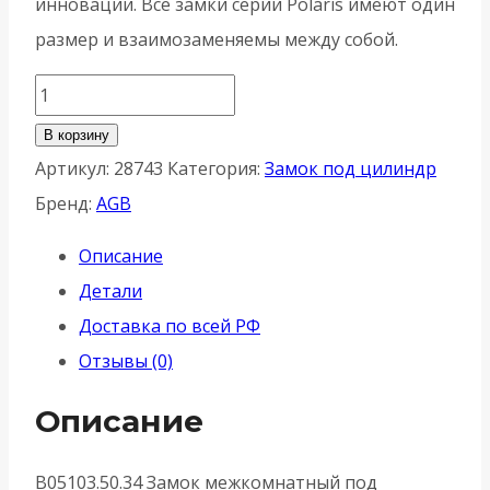
инновации. Все замки серии Polaris имеют один
размер и взаимозаменяемы между собой.
Количество
товара
В корзину
Корпус
Артикул:
28743
Категория:
Замок под цилиндр
врезного
Бренд:
AGB
замка
Описание
AGB
Детали
(АГБ)
Доставка по всей РФ
магнитный
Отзывы (0)
под
цилиндр
Описание
MEDIANA
POLARIS
B05103.50.34 Замок межкомнатный под