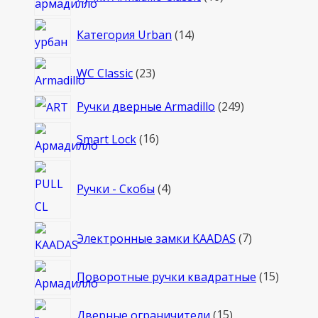
товаров
14
Категория Urban
14
товаров
23
WC Classic
23
товара
249
Ручки дверные Armadillo
249
товаров
16
Smart Lock
16
товаров
4
Ручки - Скобы
4
товара
7
Электронные замки KAADAS
7
товаров
15
Поворотные ручки квадратные
15
товаро
15
Дверные ограничители
15