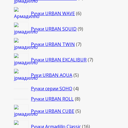
товаров
6
Ручки URBAN WAVE
6
товаров
9
Ручки URBAN SQUID
9
товаров
7
Ручки URBAN TWIN
7
товаров
7
Ручки URBAN EXCALIBUR
7
товаров
5
Руки URBAN AQUA
5
товаров
4
Ручки серии SOHO
4
товара
8
Ручки URBAN ROLL
8
товаров
5
Ручки URBAN CUBE
5
товаров
16
Ручки Armadillo Classic
16