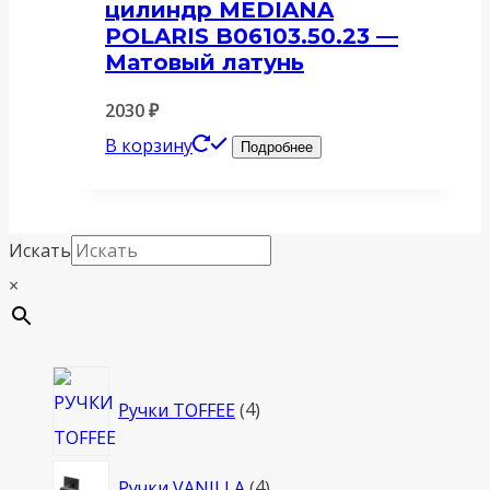
цилиндр MEDIANA
POLARIS B06103.50.23 —
Матовый латунь
2030
₽
В корзину
Подробнее
Искать
×
4
Ручки TOFFEE
4
товара
4
Ручки VANILLA
4