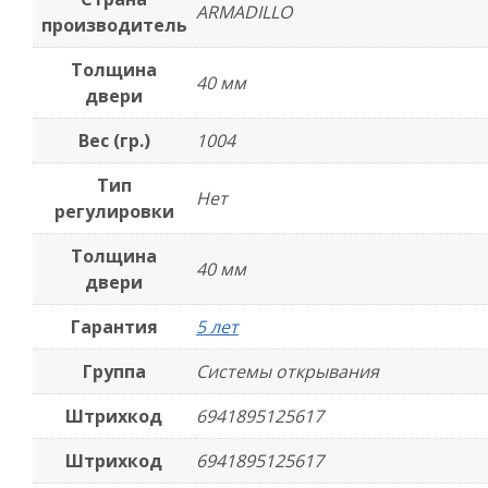
ARMADILLO
производитель
Толщина
40 мм
двери
Вес (гр.)
1004
Тип
Нет
регулировки
Толщина
40 мм
двери
Гарантия
5 лет
Группа
Системы открывания
Штрихкод
6941895125617
Штрихкод
6941895125617