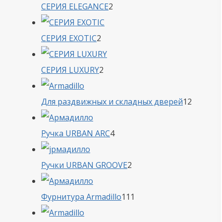
2
СЕРИЯ ELEGANCE
2
товара
2
СЕРИЯ EXOTIC
2
товара
2
СЕРИЯ LUXURY
2
товара
12
Для раздвижных и складных дверей
12
товаро
4
Ручка URBAN ARC
4
товара
2
Ручки URBAN GROOVE
2
товара
111
Фурнитура Armadillo
111
товаров