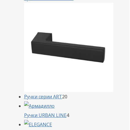
товара
20
Ручки серии ART
20
товаров
4
Ручки URBAN LINE
4
товара