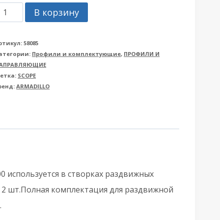
оличество
В корзину
овара
рышка
ртикул:
58085
атегории:
Профили и комплектующие
,
ПРОФИЛИ И
ертикальная
АПРАВЛЯЮЩИЕ
rmadillo
етка:
SCOPE
ренд:
ARMADILLO
Армадилло)
од
етку
LD.Scope
3/16/3200
over
0 используется в створках раздвижных
L
 2 шт.Полная комплектация для раздвижной
3,2
.
)