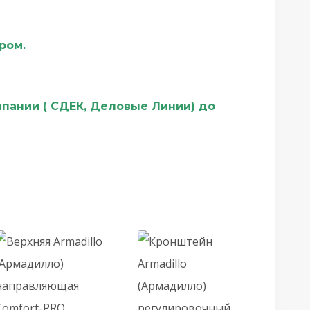
ером.
мпании ( СДЕК, Деловые Линии) до