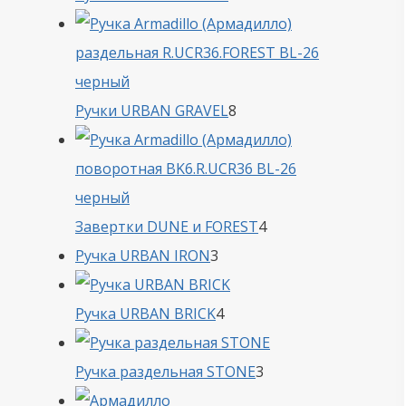
товара
8
Ручки URBAN GRAVEL
8
товаров
4
Завертки DUNE и FOREST
4
3
товара
Ручка URBAN IRON
3
товара
4
Ручка URBAN BRICK
4
товара
3
Ручка раздельная STONE
3
товара