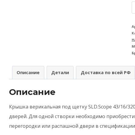
К
т
К
А
К
в
Н
A
М
Б
(
п
Описание
Детали
Доставка по всей РФ
щ
S
Описание
4
c
Крышка верикальная под щетку SLD.Scope 43/16/320
A
дверей. Для одной створки необходимо приобрести
(
перегородки или распашной двери в спецификации
м