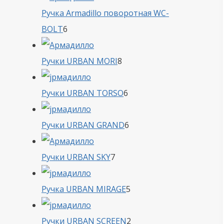
Ручка Armadillo поворотная WC-
6
BOLT
6
товаров
8
Ручки URBAN MORI
8
товаров
6
Ручки URBAN TORSO
6
товаров
6
Ручки URBAN GRAND
6
товаров
7
Ручки URBAN SKY
7
товаров
5
Ручка URBAN MIRAGE
5
товаров
2
Ручки URBAN SCREEN
2