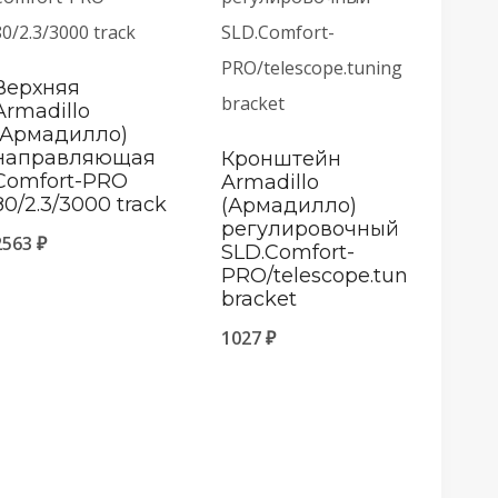
Верхняя
Armadillo
(Армадилло)
направляющая
Кронштейн
Comfort-PRO
Armadillo
80/2.3/3000 track
(Армадилло)
регулировочный
2563
₽
SLD.Comfort-
PRO/telescope.tuning
bracket
1027
₽