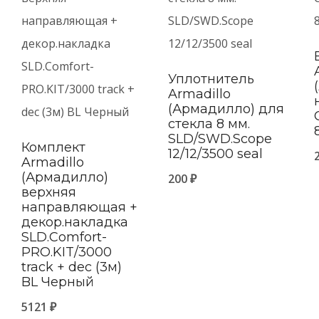
Уплотнитель
Armadillo
(Армадилло) для
стекла 8 мм.
SLD/SWD.Scope
Комплект
12/12/3500 seal
Armadillo
в
(Армадилло)
200
₽
верхняя
направляющая +
декор.накладка
SLD.Comfort-
PRO.KIT/3000
track + dec (3м)
BL Черный
5121
₽