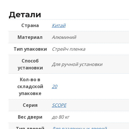
Детали
Страна
Китай
Материал
Алюминий
Тип упаковки
Стрейч пленка
Способ
Для ручной установки
установки
Кол-во в
складской
20
упаковке
Серия
SCOPE
Вес двери
до 80 кг
Тип дверей
Для раздвижных дверей