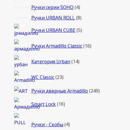
товаров
4
Ручки серии SOHO
4
товара
8
Ручки URBAN ROLL
8
товаров
5
Ручки URBAN CUBE
5
товаров
16
Ручки Armadillo Classic
16
товаров
14
Категория Urban
14
товаров
23
WC Classic
23
товара
249
Ручки дверные Armadillo
249
товаров
16
Smart Lock
16
товаров
4
Ручки - Скобы
4
товара