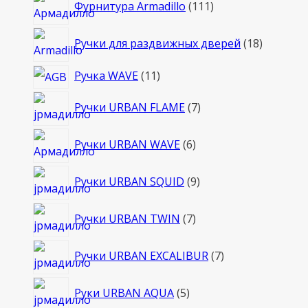
111
Фурнитура Armadillo
111
товаров
18
Ручки для раздвижных дверей
18
товаров
11
Ручка WAVE
11
товаров
7
Ручки URBAN FLAME
7
товаров
6
Ручки URBAN WAVE
6
товаров
9
Ручки URBAN SQUID
9
товаров
7
Ручки URBAN TWIN
7
товаров
7
Ручки URBAN EXCALIBUR
7
товаров
5
Руки URBAN AQUA
5