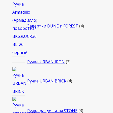
товара
Завертки DUNE и FOREST
4
3
Ручка URBAN IRON
3
товара
4
товара
Ручка URBAN BRICK
4
3
товара
Ручка раздельная STONE
3