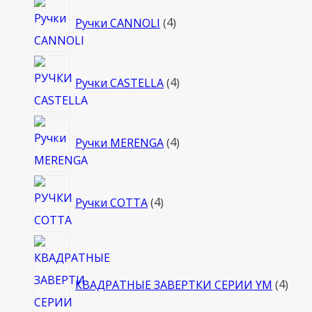
4
Ручки CANNOLI
4
товара
4
Ручки CASTELLA
4
товара
4
Ручки MERENGA
4
товара
4
Ручки COTTA
4
товара
4
това
КВАДРАТНЫЕ ЗАВЕРТКИ СЕРИИ YM
4