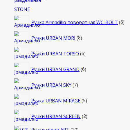
6
Ручка Armadillo поворотная WC-BOLT
6
то
8
Ручки URBAN MORI
8
товаров
6
Ручки URBAN TORSO
6
товаров
6
Ручки URBAN GRAND
6
товаров
7
Ручки URBAN SKY
7
товаров
5
Ручка URBAN MIRAGE
5
товаров
2
Ручки URBAN SCREEN
2
товара
20
Ручки серии ART
20