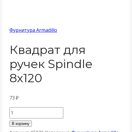
Фурнитура Armadillo
Квадрат для
ручек Spindle
8х120
73
₽
Количество
товара
В корзину
Квадрат