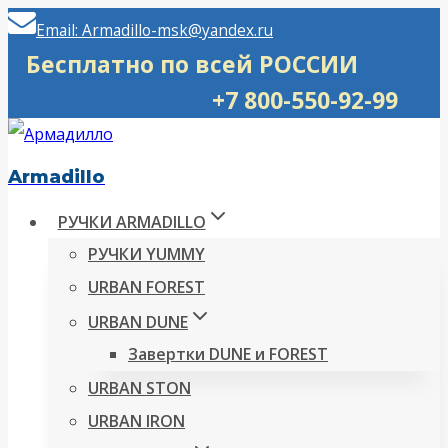
Перейти
Email: Armadillo-msk@yandex.ru
к
Бесплатно по всей РОССИИ
содержимому
+7 800-550-92-99
Armadillo
РУЧКИ ARMADILLO
РУЧКИ YUMMY
URBAN FOREST
URBAN DUNE
Завертки DUNE и FOREST
URBAN STON
URBAN IRON