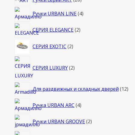
товаров
4
Ручки URBAN LINE
4
товара
2
СЕРИЯ ELEGANCE
2
товара
2
СЕРИЯ EXOTIC
2
товара
2
СЕРИЯ LUXURY
2
товара
12
Для раздвижных и складных дверей
12
то
4
Ручка URBAN ARC
4
товара
2
Ручки URBAN GROOVE
2
товара