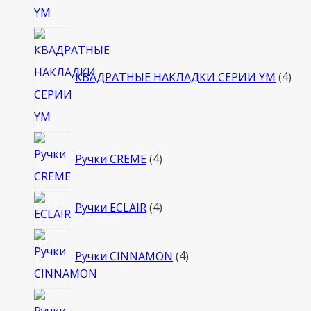
4
тов
КВАДРАТНЫЕ НАКЛАДКИ СЕРИИ YM
4
4
Ручки CREME
4
товара
4
Ручки ECLAIR
4
товара
4
Ручки CINNAMON
4
товара
4