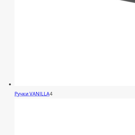
4
Ручки VANILLA
4
товара