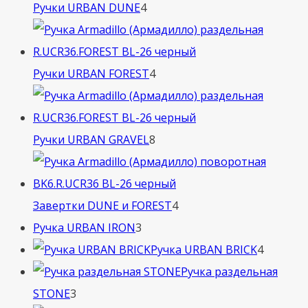
4
Ручки URBAN DUNE
4
товара
4
Ручки URBAN FOREST
4
товара
8
Ручки URBAN GRAVEL
8
товаров
4
Завертки DUNE и FOREST
4
3
товара
Ручка URBAN IRON
3
товара
4
Ручка URBAN BRICK
4
товара
Ручка раздельная
3
STONE
3