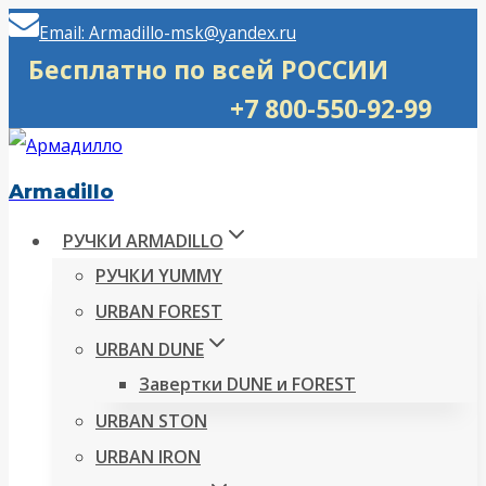
Перейти
Email: Armadillo-msk@yandex.ru
к
Бесплатно по всей РОССИИ
содержимому
+7 800-550-92-99
Armadillo
РУЧКИ ARMADILLO
РУЧКИ YUMMY
URBAN FOREST
URBAN DUNE
Завертки DUNE и FOREST
URBAN STON
URBAN IRON