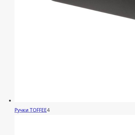
4
Ручки TOFFEE
4
товара