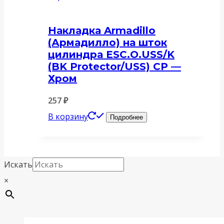
Накладка Armadillo
(Армадилло) на шток
цилиндра ESC.O.USS/K
(BK Protector/USS) CP —
Хром
257
₽
В корзину
Подробнее
Искать
×