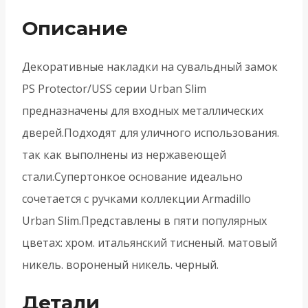
auto.USS/K
Описание
(PS
Protector/USS)
Декоративные накладки на сувальдный замок
MWSC
PS Protector/USS серии Urban Slim
-
предназначены для входных металлических
Итальянский
дверей.Подходят для уличного использования.
тисненый
так как выполнены из нержавеющей
стали.Супертонкое основание идеально
сочетается с ручками коллекции Armadillo
Urban Slim.Представлены в пяти популярных
цветах: хром. итальянский тисненый. матовый
никель. вороненый никель. черный.
Детали