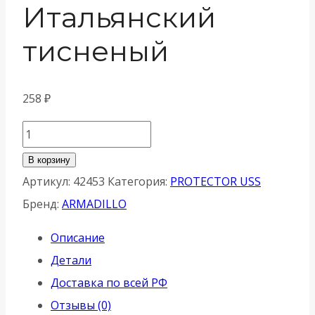
Итальянский
тисненый
258
₽
Количество
товара
В корзину
Накладка
Артикул:
42453
Категория:
PROTECTOR USS
Armadillo
Бренд:
ARMADILLO
(Армадилло)
Описание
на
Детали
сувальдный
Доставка по всей РФ
замок
Отзывы (0)
ESC.S-