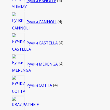
Ручки BANOFFE
4
товара
4
Ручки CANNOLI
4
товара
4
Ручки CASTELLA
4
товара
4
Ручки MERENGA
4
товара
4
Ручки COTTA
4
товара
4
това