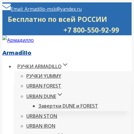
Перейти
Email: Armadillo-msk@yandex.ru
к
Бесплатно по всей РОССИИ
содержимому
+7 800-550-92-99
Armadillo
РУЧКИ ARMADILLO
РУЧКИ YUMMY
URBAN FOREST
URBAN DUNE
Завертки DUNE и FOREST
URBAN STON
URBAN IRON