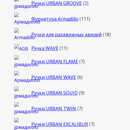
2
Ручки URBAN GROOVE
2
товара
111
Фурнитура Armadillo
111
товаров
18
Ручки для раздвижных дверей
18
товаров
11
Ручка WAVE
11
товаров
7
Ручки URBAN FLAME
7
товаров
6
Ручки URBAN WAVE
6
товаров
9
Ручки URBAN SQUID
9
товаров
7
Ручки URBAN TWIN
7
товаров
7
Ручки URBAN EXCALIBUR
7