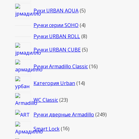
товаров
5
Руки URBAN AQUA
5
товаров
4
Ручки серии SOHO
4
товара
8
Ручки URBAN ROLL
8
товаров
5
Ручки URBAN CUBE
5
товаров
16
Ручки Armadillo Classic
16
товаров
14
Категория Urban
14
товаров
23
WC Classic
23
товара
249
Ручки дверные Armadillo
249
товаров
16
Smart Lock
16
товаров