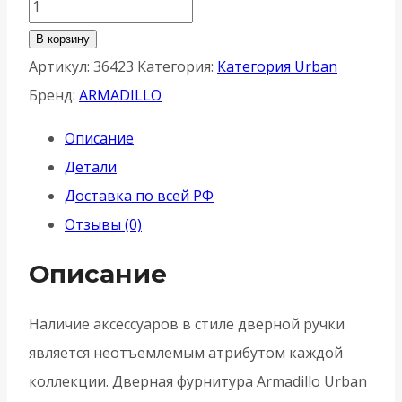
Количество
товара
В корзину
Накладка
Артикул:
36423
Категория:
Категория Urban
Armadillo
Бренд:
ARMADILLO
(Армадилло)
Описание
NORMAL
Детали
PS
Доставка по всей РФ
URB
Отзывы (0)
SN-
3
Описание
-
Матовый
Наличие аксессуаров в стиле дверной ручки
никель
является неотъемлемым атрибутом каждой
коллекции. Дверная фурнитура Armadillo Urban