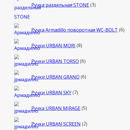
товара
Ручка раздельная STONE
3
6
Ручка Armadillo поворотная WC-BOLT
6
то
8
Ручки URBAN MORI
8
товаров
6
Ручки URBAN TORSO
6
товаров
6
Ручки URBAN GRAND
6
товаров
7
Ручки URBAN SKY
7
товаров
5
Ручка URBAN MIRAGE
5
товаров
2
Ручки URBAN SCREEN
2