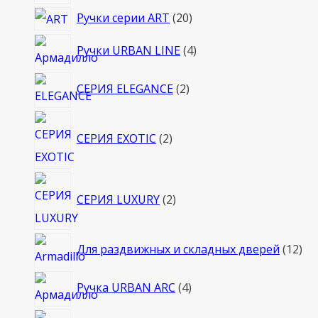
товара
20
Ручки серии ART
20
товаров
4
Ручки URBAN LINE
4
товара
2
СЕРИЯ ELEGANCE
2
товара
2
СЕРИЯ EXOTIC
2
товара
2
СЕРИЯ LUXURY
2
товара
12
Для раздвижных и складных дверей
12
то
4
Ручка URBAN ARC
4
товара