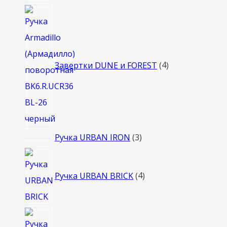
4
товара
Завертки DUNE и FOREST
4
3
Ручка URBAN IRON
3
товара
4
товара
Ручка URBAN BRICK
4
3