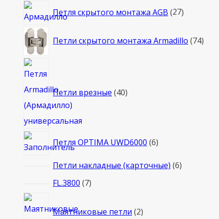
27
Петля скрытого монтажа AGB
27
товаров
74
Петли скрытого монтажа Armadillo
74
тов
40
товаров
Петли врезные
40
6
Петля OPTIMA UWD6000
6
товаров
6
Петли накладные (карточные)
6
товаров
7
FL.3800
7
товаров
2
Маятниковые петли
2
товара