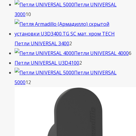
т
Петли UNIVERSAL
10
3000
10
товаров
2
Петли UNIVERSAL 3400
2
товара
6
Петли UNIVERSAL 4000
6
2
т
Петли UNIVERSAL U3D4100
2
товара
Петли UNIVERSAL
12
5000
12
товаров