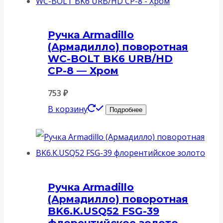
Ручка Armadillo
(Армадилло) поворотная
WC-BOLT BK6 URB/HD
СР-8 — Хром
753
₽
В корзину
Подробнее
Ручка Armadillo
(Армадилло) поворотная
BK6.K.USQ52 FSG-39
флорентийское золото