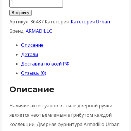
Количество
товара
В корзину
Накладка
Артикул:
36437
Категория:
Категория Urban
Armadillo
Бренд:
ARMADILLO
(Армадилло)
Описание
NORMAL
Детали
PS
Доставка по всей РФ
USQ
Отзывы (0)
SN-
3
Описание
-
Матовый
Наличие аксессуаров в стиле дверной ручки
никель
является неотъемлемым атрибутом каждой
коллекции. Дверная фурнитура Armadillo Urban