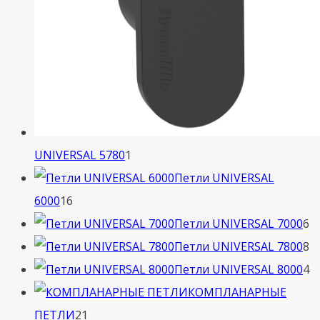
1
UNIVERSAL 5780
1
товар
Петли UNIVERSAL
16
6000
16
товаров
6
Петли UNIVERSAL 7000
6
т
8
Петли UNIVERSAL 7800
8
т
4
Петли UNIVERSAL 8000
4
т
КОМПЛАНАРНЫЕ
21
ПЕТЛИ
21