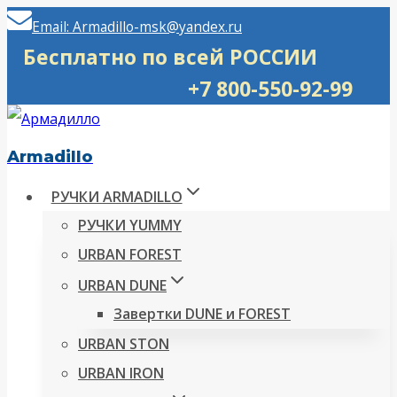
Перейти
Email: Armadillo-msk@yandex.ru
к
Бесплатно по всей РОССИИ
содержимому
+7 800-550-92-99
Armadillo
РУЧКИ ARMADILLO
РУЧКИ YUMMY
URBAN FOREST
URBAN DUNE
Завертки DUNE и FOREST
URBAN STON
URBAN IRON