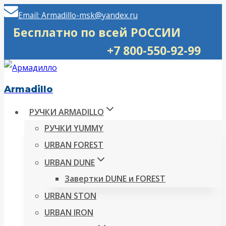
Перейти
Email: Armadillo-msk@yandex.ru
к
Бесплатно по всей РОССИИ
содержимому
+7 800-550-92-99
Armadillo
РУЧКИ ARMADILLO
РУЧКИ YUMMY
URBAN FOREST
URBAN DUNE
Завертки DUNE и FOREST
URBAN STON
URBAN IRON