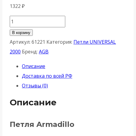
1322
₽
Количество
товара
В корзину
Петля
Артикул:
61221
Категория:
Петли UNIVERSAL
Armadillo
2000
Бренд:
AGB
(Армадилло)
Описание
скрытой
Доставка по всей РФ
установки
Отзывы (0)
U3D2002.TG
BL
Описание
черный
TECH
Петля Armadillo