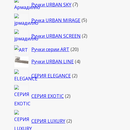
7
Ручки URBAN SKY
7
товаров
5
Ручка URBAN MIRAGE
5
товаров
2
Ручки URBAN SCREEN
2
товара
20
Ручки серии ART
20
товаров
4
Ручки URBAN LINE
4
товара
2
СЕРИЯ ELEGANCE
2
товара
2
СЕРИЯ EXOTIC
2
товара
2
СЕРИЯ LUXURY
2
товара