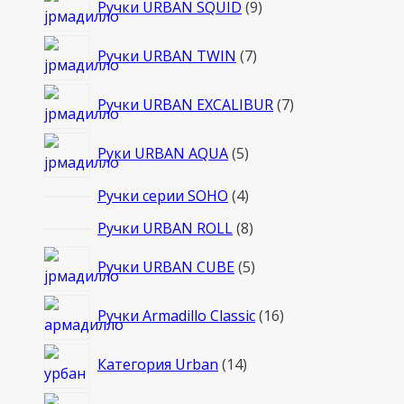
Ручки URBAN SQUID
9
товаров
7
Ручки URBAN TWIN
7
товаров
7
Ручки URBAN EXCALIBUR
7
товаров
5
Руки URBAN AQUA
5
товаров
4
Ручки серии SOHO
4
товара
8
Ручки URBAN ROLL
8
товаров
5
Ручки URBAN CUBE
5
товаров
16
Ручки Armadillo Classic
16
товаров
14
Категория Urban
14
товаров