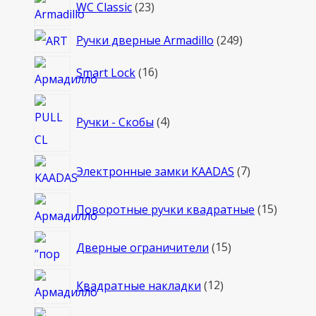
23
WC Classic
23
товара
249
Ручки дверные Armadillo
249
товаров
16
Smart Lock
16
товаров
4
Ручки - Скобы
4
товара
7
Электронные замки KAADAS
7
товаров
15
Поворотные ручки квадратные
15
товаро
15
Дверные ограничители
15
товаров
12
Квадратные накладки
12
товаров