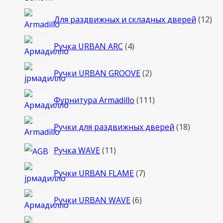
12
Для раздвижных и складных дверей
12
то
4
Ручка URBAN ARC
4
товара
2
Ручки URBAN GROOVE
2
товара
111
Фурнитура Armadillo
111
товаров
18
Ручки для раздвижных дверей
18
товаров
11
Ручка WAVE
11
товаров
7
Ручки URBAN FLAME
7
товаров
6
Ручки URBAN WAVE
6
товаров
9