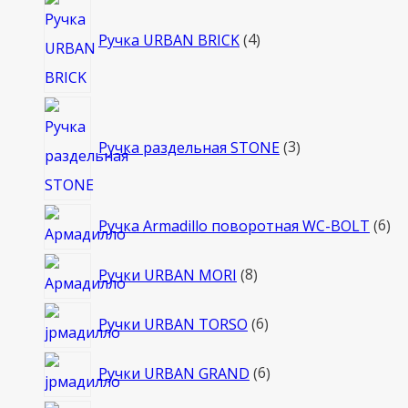
4
товара
Ручка URBAN BRICK
4
3
товара
Ручка раздельная STONE
3
6
Ручка Armadillo поворотная WC-BOLT
6
то
8
Ручки URBAN MORI
8
товаров
6
Ручки URBAN TORSO
6
товаров
6
Ручки URBAN GRAND
6
товаров