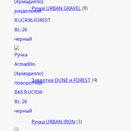
Ручки URBAN GRAVEL
8
4
товара
Завертки DUNE и FOREST
4
3
Ручка URBAN IRON
3
товара