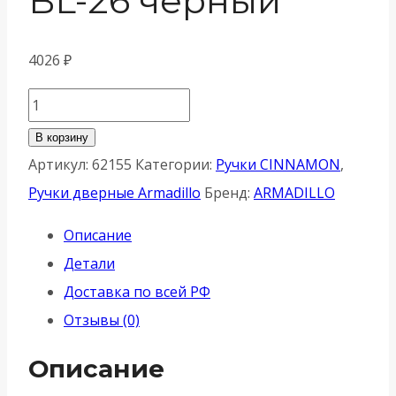
BL-26 черный
4026
₽
Количество
товара
В корзину
Ручка
Артикул:
62155
Категории:
Ручки CINNAMON
,
Armadillo
Ручки дверные Armadillo
Бренд:
ARMADILLO
(Армадилло)
Описание
раздельная
Детали
R.YM.CINNAMON
Доставка по всей РФ
BL-
Отзывы (0)
26
черный
Описание