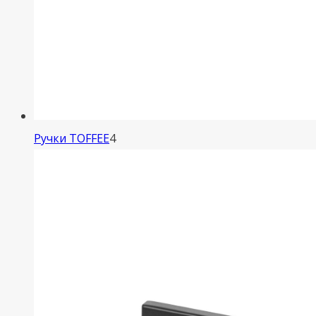
4
Ручки TOFFEE
4
товара