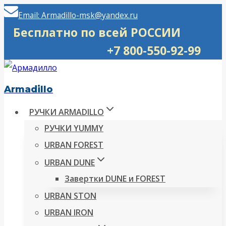
Перейти
Email: Armadillo-msk@yandex.ru
к
Бесплатно по всей РОССИИ
содержимому
+7 800-550-92-99
Armadillo
РУЧКИ ARMADILLO
РУЧКИ YUMMY
URBAN FOREST
URBAN DUNE
Завертки DUNE и FOREST
URBAN STON
URBAN IRON