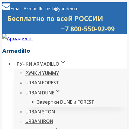
Перейти
Email: Armadillo-msk@yandex.ru
к
Бесплатно по всей РОССИИ
содержимому
+7 800-550-92-99
Armadillo
РУЧКИ ARMADILLO
РУЧКИ YUMMY
URBAN FOREST
URBAN DUNE
Завертки DUNE и FOREST
URBAN STON
URBAN IRON