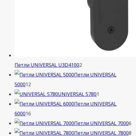
2
Петли UNIVERSAL U3D4100
2
товара
Петли UNIVERSAL
12
5000
12
товаров
1
UNIVERSAL 5780
1
товар
Петли UNIVERSAL
16
6000
16
товаров
6
Петли UNIVERSAL 7000
6
т
8
Петли UNIVERSAL 7800
8