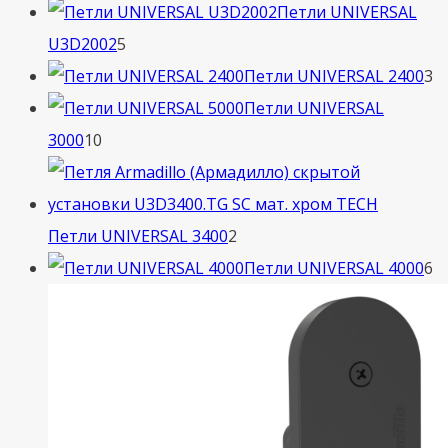
товаров
Петли UNIVERSAL
5
U3D2002
5
товаров
3
Петли UNIVERSAL 2400
3
т
Петли UNIVERSAL
10
3000
10
товаров
2
Петли UNIVERSAL 3400
2
товара
6
Петли UNIVERSAL 4000
6
т