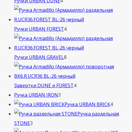
4
Ручки URBAN DUNE
4
товара
4
Ручки URBAN FOREST
4
товара
8
Ручки URBAN GRAVEL
8
товаров
4
Завертки DUNE и FOREST
4
3
товара
Ручка URBAN IRON
3
товара
4
Ручка URBAN BRICK
4
товара
Ручка раздельная
3
STONE
3