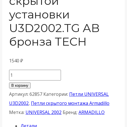
скрытой
установки
U3D2002.TG AB
бронза TECH
1540
₽
Количество
товара
В корзину
Петля
Артикул:
62857
Категории:
Петли UNIVERSAL
Armadillo
U3D2002
,
Петли скрытого монтажа Armadillo
(Армадилло)
Метка:
UNIVERSAL 2002
Бренд:
ARMADILLO
скрытой
Детали