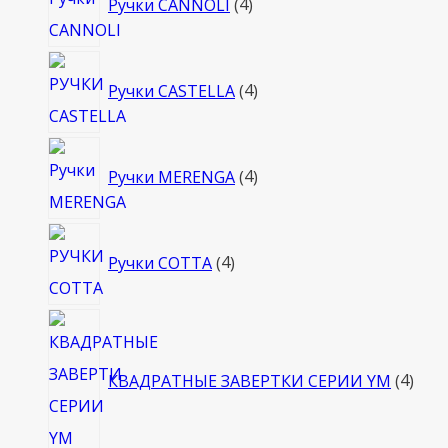
Ручки CANNOLI
4
товара
4
Ручки CASTELLA
4
товара
4
Ручки MERENGA
4
товара
4
Ручки COTTA
4
товара
4
това
КВАДРАТНЫЕ ЗАВЕРТКИ СЕРИИ YM
4