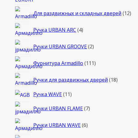
12
Для раздвижных и складных дверей
12
то
4
Ручка URBAN ARC
4
товара
2
Ручки URBAN GROOVE
2
товара
111
Фурнитура Armadillo
111
товаров
18
Ручки для раздвижных дверей
18
товаров
11
Ручка WAVE
11
товаров
7
Ручки URBAN FLAME
7
товаров
6
Ручки URBAN WAVE
6
товаров