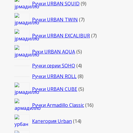
9
Ручки URBAN SQUID
9
товаров
7
Ручки URBAN TWIN
7
товаров
7
Ручки URBAN EXCALIBUR
7
товаров
5
Руки URBAN AQUA
5
товаров
4
Ручки серии SOHO
4
товара
8
Ручки URBAN ROLL
8
товаров
5
Ручки URBAN CUBE
5
товаров
16
Ручки Armadillo Classic
16
товаров
14
Категория Urban
14
товаров