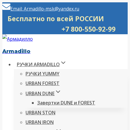
Перейти
Email: Armadillo-msk@yandex.ru
к
Бесплатно по всей РОССИИ
содержимому
+7 800-550-92-99
Armadillo
РУЧКИ ARMADILLO
РУЧКИ YUMMY
URBAN FOREST
URBAN DUNE
Завертки DUNE и FOREST
URBAN STON
URBAN IRON