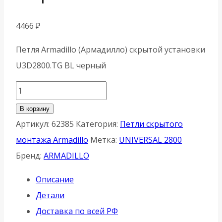
4466
₽
Петля Armadillo (Армадилло) скрытой установки
U3D2800.TG BL черный
Количество
товара
В корзину
Петля
Артикул:
62385
Категория:
Петли скрытого
Armadillo
монтажа Armadillo
Метка:
UNIVERSAL 2800
(Армадилло)
Бренд:
ARMADILLO
скрытой
Описание
установки
Детали
U3D2800.TG
Доставка по всей РФ
BL