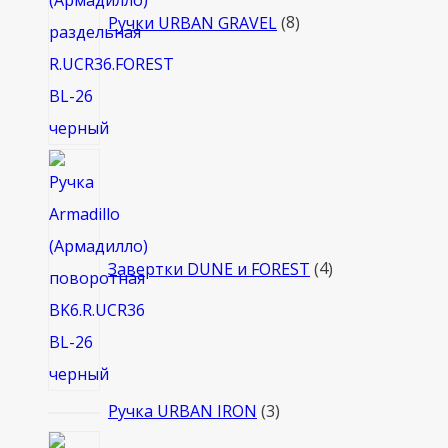
Ручки URBAN GRAVEL
8
4
товара
Завертки DUNE и FOREST
4
3
Ручка URBAN IRON
3
товара
4