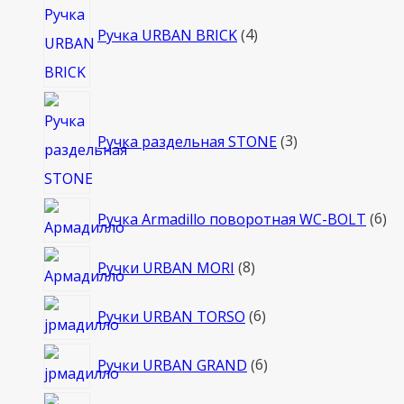
товара
Ручка URBAN BRICK
4
3
товара
Ручка раздельная STONE
3
6
Ручка Armadillo поворотная WC-BOLT
6
то
8
Ручки URBAN MORI
8
товаров
6
Ручки URBAN TORSO
6
товаров
6
Ручки URBAN GRAND
6
товаров