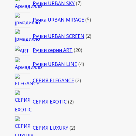
7
Ручки URBAN SKY
7
товаров
5
Ручка URBAN MIRAGE
5
товаров
2
Ручки URBAN SCREEN
2
товара
20
Ручки серии ART
20
товаров
4
Ручки URBAN LINE
4
товара
2
СЕРИЯ ELEGANCE
2
товара
2
СЕРИЯ EXOTIC
2
товара
2
СЕРИЯ LUXURY
2
товара