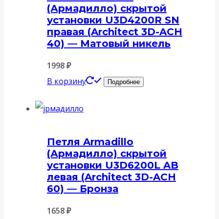
(Армадилло) скрытой
установки U3D4200R SN
правая (Architect 3D-ACH
40) — Матовый никель
1998
₽
В корзину
Подробнее
Петля Armadillo
(Армадилло) скрытой
установки U3D6200L AB
левая (Architect 3D-ACH
60) — Бронза
1658
₽