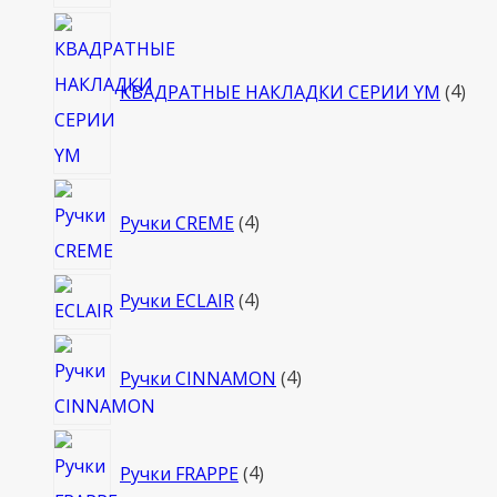
4
тов
КВАДРАТНЫЕ НАКЛАДКИ СЕРИИ YM
4
4
Ручки CREME
4
товара
4
Ручки ECLAIR
4
товара
4
Ручки CINNAMON
4
товара
4
Ручки FRAPPE
4
товара