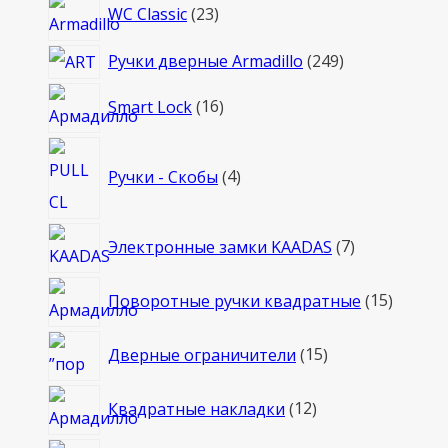
23
WC Classic
23
товара
249
Ручки дверные Armadillo
249
товаров
16
Smart Lock
16
товаров
4
Ручки - Скобы
4
товара
7
Электронные замки KAADAS
7
товаров
15
Поворотные ручки квадратные
15
товаро
15
Дверные ограничители
15
товаров
12
Квадратные накладки
12
товаров