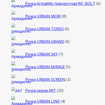
6
Ручка Armadillo поворотная WC-BOLT
6
то
8
Ручки URBAN MORI
8
товаров
6
Ручки URBAN TORSO
6
товаров
6
Ручки URBAN GRAND
6
товаров
7
Ручки URBAN SKY
7
товаров
5
Ручка URBAN MIRAGE
5
товаров
2
Ручки URBAN SCREEN
2
товара
20
Ручки серии ART
20
товаров
4
Ручки URBAN LINE
4