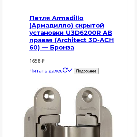
Петля Armadillo
(Армадилло) скрытой
установки U3D6200R AB
правая (Architect 3D-ACH
60) — Бронза
1658
₽
Читать далее
Подробнее