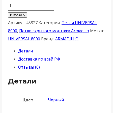
Количество
товара
В корзину
Петля
Артикул:
45827
Категории:
Петли UNIVERSAL
Armadillo
8000
,
Петли скрытого монтажа Armadillo
Метка:
(Армадилло)
UNIVERSAL 8000
Бренд:
ARMADILLO
скрытой
Детали
установки
Доставка по всей РФ
U3D8000.VPG
Отзывы (0)
BL
черный
Детали
TECH/NO
LOGO
Цвет
Черный