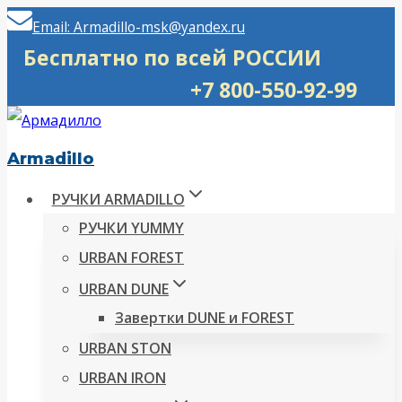
Перейти
Email: Armadillo-msk@yandex.ru
к
Бесплатно по всей РОССИИ
содержимому
+7 800-550-92-99
Armadillo
РУЧКИ ARMADILLO
РУЧКИ YUMMY
URBAN FOREST
URBAN DUNE
Завертки DUNE и FOREST
URBAN STON
URBAN IRON