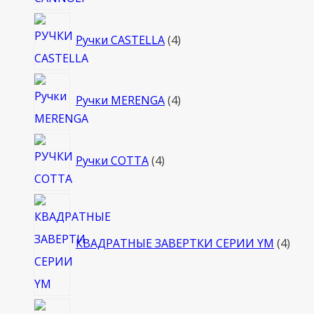
4
Ручки CASTELLA
4
товара
4
Ручки MERENGA
4
товара
4
Ручки COTTA
4
товара
4
това
КВАДРАТНЫЕ ЗАВЕРТКИ СЕРИИ YM
4
4