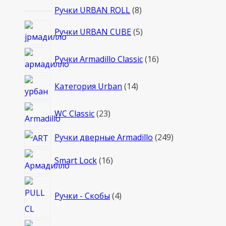
товара
8
Ручки URBAN ROLL
8
товаров
5
Ручки URBAN CUBE
5
товаров
16
Ручки Armadillo Classic
16
товаров
14
Категория Urban
14
товаров
23
WC Classic
23
товара
249
Ручки дверные Armadillo
249
товаров
16
Smart Lock
16
товаров
4
Ручки - Скобы
4
товара