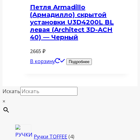
Петля Armadillo
(Армадилло) скрытой
установки U3D4200L BL
левая (Architect 3D-ACH
40) — Черный
2665
₽
В корзину
Подробнее
Искать
×
4
Ручки TOFFEE
4
товара