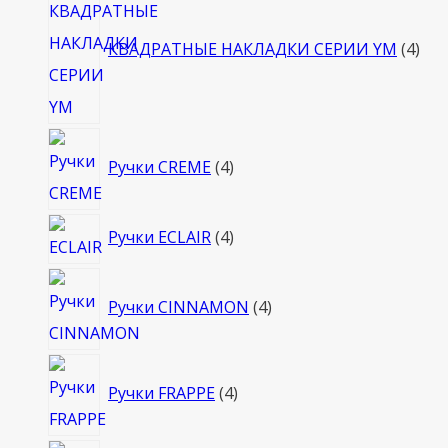
тов
КВАДРАТНЫЕ НАКЛАДКИ СЕРИИ YM
4
4
Ручки CREME
4
товара
4
Ручки ECLAIR
4
товара
4
Ручки CINNAMON
4
товара
4
Ручки FRAPPE
4
товара