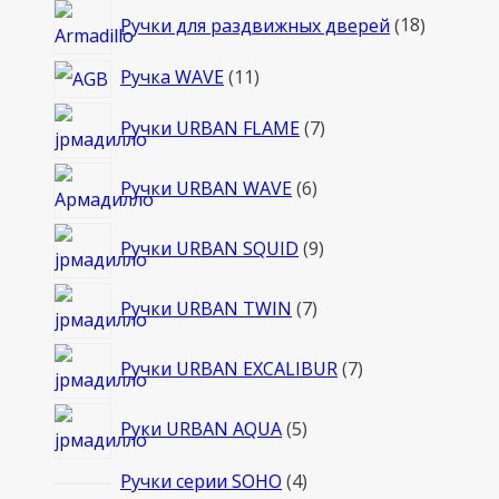
18
Ручки для раздвижных дверей
18
товаров
11
Ручка WAVE
11
товаров
7
Ручки URBAN FLAME
7
товаров
6
Ручки URBAN WAVE
6
товаров
9
Ручки URBAN SQUID
9
товаров
7
Ручки URBAN TWIN
7
товаров
7
Ручки URBAN EXCALIBUR
7
товаров
5
Руки URBAN AQUA
5
товаров
4
Ручки серии SOHO
4