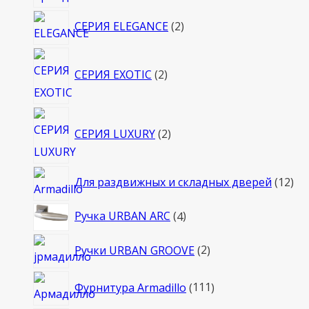
товара
2
СЕРИЯ ELEGANCE
2
товара
2
СЕРИЯ EXOTIC
2
товара
2
СЕРИЯ LUXURY
2
товара
12
Для раздвижных и складных дверей
12
то
4
Ручка URBAN ARC
4
товара
2
Ручки URBAN GROOVE
2
товара
111
Фурнитура Armadillo
111
товаров