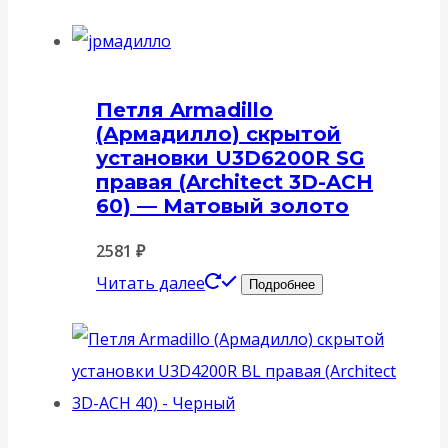
Петля Armadillo
(Армадилло) скрытой
установки U3D6200R SG
правая (Architect 3D-ACH
60) — Матовый золото
2581
₽
Читать далее
Подробнее