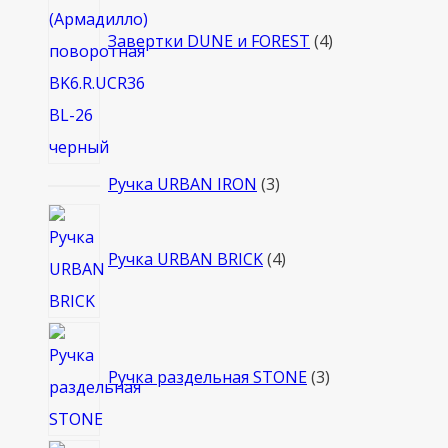
Завертки DUNE и FOREST
4
3
Ручка URBAN IRON
3
товара
4
товара
Ручка URBAN BRICK
4
3
товара
Ручка раздельная STONE
3