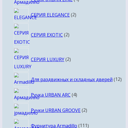
товара
2
СЕРИЯ ELEGANCE
2
товара
2
СЕРИЯ EXOTIC
2
товара
2
СЕРИЯ LUXURY
2
товара
12
Для раздвижных и складных дверей
12
то
4
Ручка URBAN ARC
4
товара
2
Ручки URBAN GROOVE
2
товара
111
Фурнитура Armadillo
111