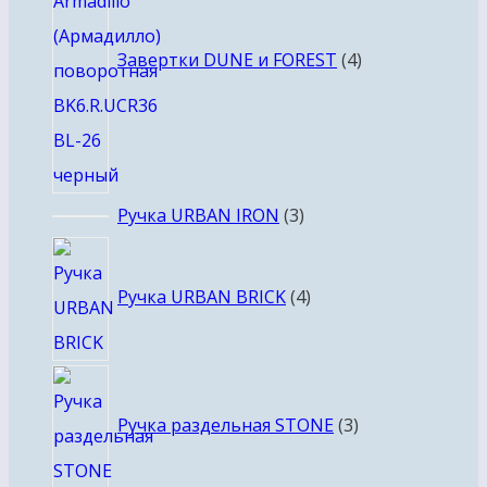
Завертки DUNE и FOREST
4
3
Ручка URBAN IRON
3
товара
4
товара
Ручка URBAN BRICK
4
3
товара
Ручка раздельная STONE
3