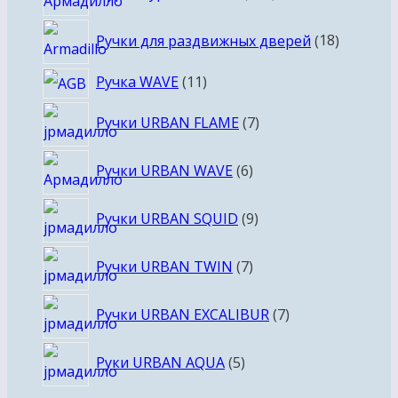
товаров
18
Ручки для раздвижных дверей
18
товаров
11
Ручка WAVE
11
товаров
7
Ручки URBAN FLAME
7
товаров
6
Ручки URBAN WAVE
6
товаров
9
Ручки URBAN SQUID
9
товаров
7
Ручки URBAN TWIN
7
товаров
7
Ручки URBAN EXCALIBUR
7
товаров
5
Руки URBAN AQUA
5
товаров