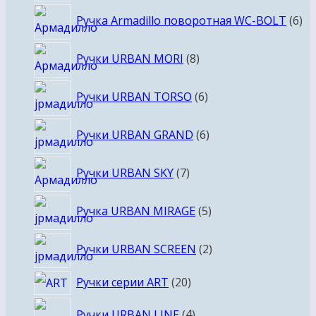
6
Ручка Armadillo поворотная WC-BOLT
6
то
8
Ручки URBAN MORI
8
товаров
6
Ручки URBAN TORSO
6
товаров
6
Ручки URBAN GRAND
6
товаров
7
Ручки URBAN SKY
7
товаров
5
Ручка URBAN MIRAGE
5
товаров
2
Ручки URBAN SCREEN
2
товара
20
Ручки серии ART
20
товаров
4
Ручки URBAN LINE
4