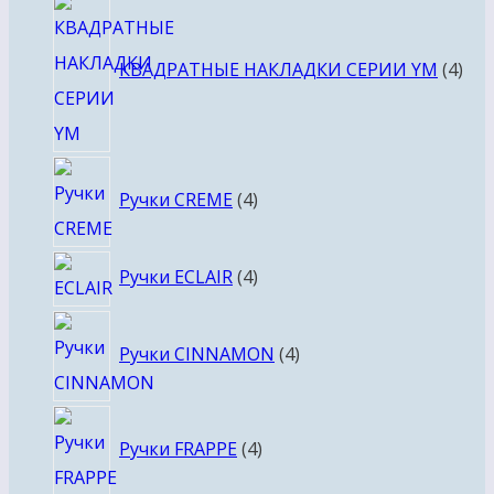
4
тов
КВАДРАТНЫЕ НАКЛАДКИ СЕРИИ YM
4
4
Ручки CREME
4
товара
4
Ручки ECLAIR
4
товара
4
Ручки CINNAMON
4
товара
4
Ручки FRAPPE
4
товара