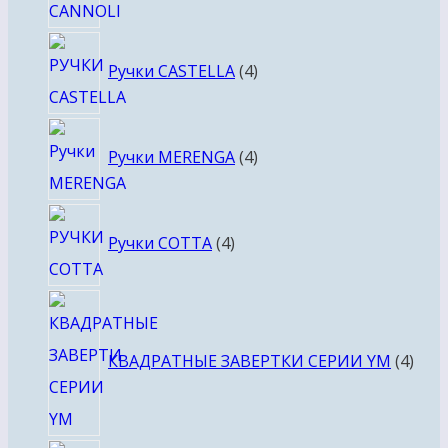
4
Ручки CASTELLA
4
товара
4
Ручки MERENGA
4
товара
4
Ручки COTTA
4
товара
4
това
КВАДРАТНЫЕ ЗАВЕРТКИ СЕРИИ YM
4