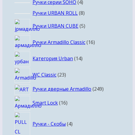
4
Ручки серии SOHO
4
товара
8
Ручки URBAN ROLL
8
товаров
5
Ручки URBAN CUBE
5
товаров
16
Ручки Armadillo Classic
16
товаров
14
Категория Urban
14
товаров
23
WC Classic
23
товара
249
Ручки дверные Armadillo
249
товаров
16
Smart Lock
16
товаров
4
Ручки - Скобы
4
товара