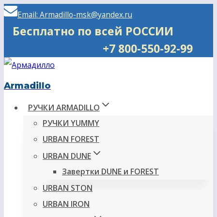
Перейти
Email: Armadillo-msk@yandex.ru
к
Бесплатно по всей РОССИИ
содержимому
+7 800-550-92-99
Armadillo
РУЧКИ ARMADILLO
РУЧКИ YUMMY
URBAN FOREST
URBAN DUNE
Завертки DUNE и FOREST
URBAN STON
URBAN IRON