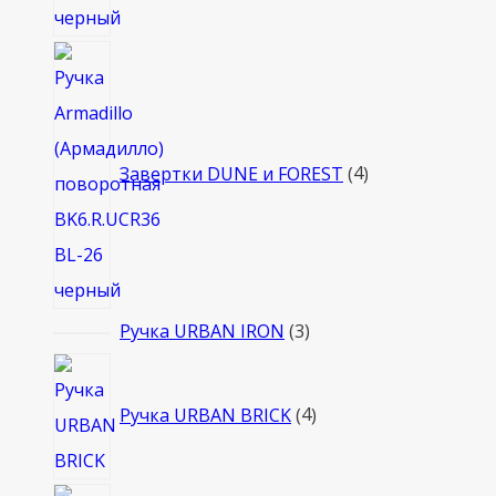
4
товара
Завертки DUNE и FOREST
4
3
Ручка URBAN IRON
3
товара
4
товара
Ручка URBAN BRICK
4