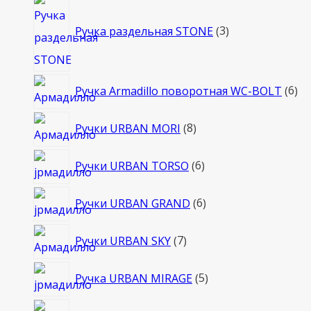
3
товара
Ручка раздельная STONE
3
6
Ручка Armadillo поворотная WC-BOLT
6
то
8
Ручки URBAN MORI
8
товаров
6
Ручки URBAN TORSO
6
товаров
6
Ручки URBAN GRAND
6
товаров
7
Ручки URBAN SKY
7
товаров
5
Ручка URBAN MIRAGE
5
товаров
2