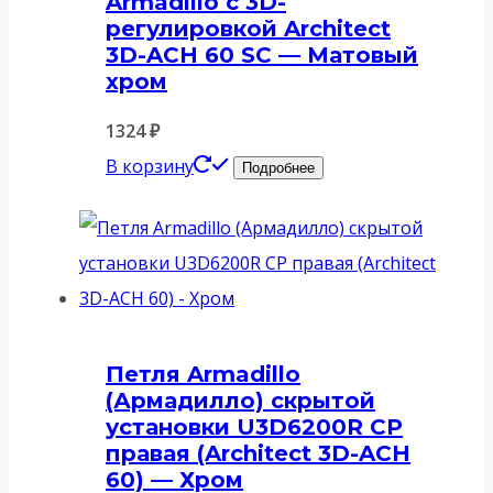
Armadillo с 3D-
регулировкой Architect
3D-ACH 60 SC — Матовый
хром
1324
₽
В корзину
Подробнее
Петля Armadillo
(Армадилло) скрытой
установки U3D6200R CP
правая (Architect 3D-ACH
60) — Хром