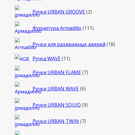
товара
2
Ручки URBAN GROOVE
2
товара
111
Фурнитура Armadillo
111
товаров
18
Ручки для раздвижных дверей
18
товаров
11
Ручка WAVE
11
товаров
7
Ручки URBAN FLAME
7
товаров
6
Ручки URBAN WAVE
6
товаров
9
Ручки URBAN SQUID
9
товаров
7
Ручки URBAN TWIN
7
товаров
7