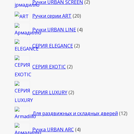
Ручки URBAN SCREEN
2
товара
20
Ручки серии ART
20
товаров
4
Ручки URBAN LINE
4
товара
2
СЕРИЯ ELEGANCE
2
товара
2
СЕРИЯ EXOTIC
2
товара
2
СЕРИЯ LUXURY
2
товара
12
Для раздвижных и складных дверей
12
то
4
Ручка URBAN ARC
4