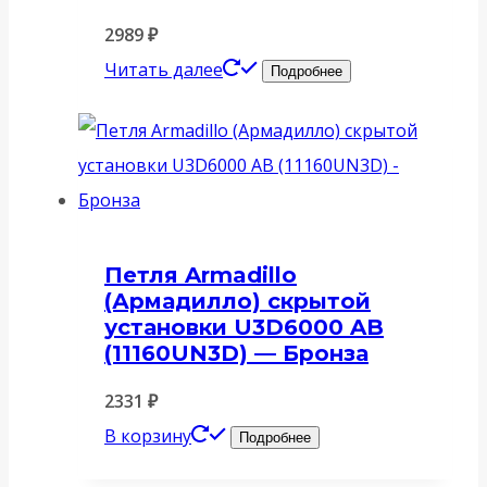
2989
₽
Читать далее
Подробнее
Петля Armadillo
(Армадилло) скрытой
установки U3D6000 AB
(11160UN3D) — Бронза
2331
₽
В корзину
Подробнее