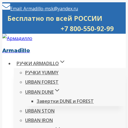
Перейти
Email: Armadillo-msk@yandex.ru
к
Бесплатно по всей РОССИИ
содержимому
+7 800-550-92-99
Armadillo
РУЧКИ ARMADILLO
РУЧКИ YUMMY
URBAN FOREST
URBAN DUNE
Завертки DUNE и FOREST
URBAN STON
URBAN IRON