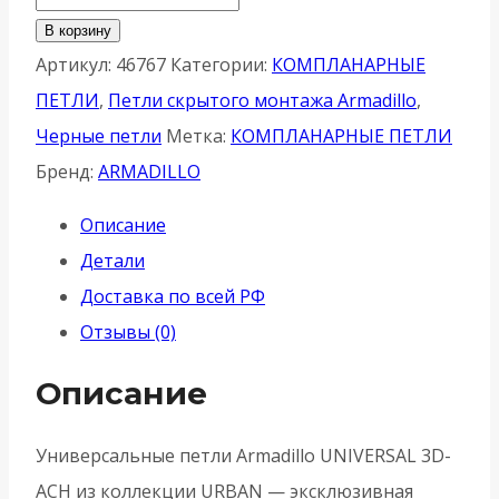
товара
В корзину
Петля
Артикул:
46767
Категории:
КОМПЛАНАРНЫЕ
Armadillo
ПЕТЛИ
,
Петли скрытого монтажа Armadillo
,
(Армадилло)
Черные петли
Метка:
КОМПЛАНАРНЫЕ ПЕТЛИ
скрытой
Бренд:
ARMADILLO
установки
Описание
U3D8000.VPG
Детали
TECH
Доставка по всей РФ
BL
Отзывы (0)
-
Черный
Описание
Универсальные петли Armadillo UNIVERSAL 3D-
ACH из коллекции URBAN — эксклюзивная