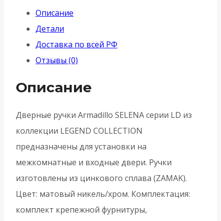
(
Описание
Армадилло)
Детали
раздельная
Доставка по всей РФ
R.LD54.Selena
Отзывы (0)
(Selena
LD19)
Описание
SN/CP-
3
Дверные ручки Armadillo SELENA серии LD из
-
коллекции LEGEND COLLECTION
Матовый
предназначены для установки на
никель/
межкомнатные и входные двери. Ручки
хром
изготовлены из цинкового сплава (ZAMAK).
Цвет: матовый никель/хром. Комплектация:
комплект крепежной фурнитуры,