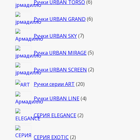
Ручки URBAN TORSO
6
товаров
6
Ручки URBAN GRAND
6
товаров
7
Ручки URBAN SKY
7
товаров
5
Ручка URBAN MIRAGE
5
товаров
2
Ручки URBAN SCREEN
2
товара
20
Ручки серии ART
20
товаров
4
Ручки URBAN LINE
4
товара
2
СЕРИЯ ELEGANCE
2
товара
2
СЕРИЯ EXOTIC
2
товара