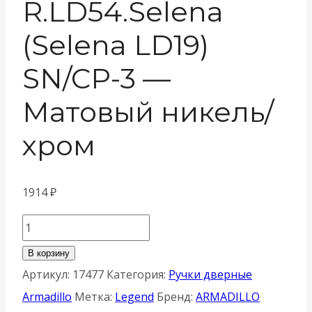
R.LD54.Selena
(Selena LD19)
SN/CP-3 —
Матовый никель/
хром
1914
₽
Количество
товара
В корзину
Ручка
Артикул:
17477
Категория:
Ручки дверные
Armadillo
Armadillo
Метка:
Legend
Бренд:
ARMADILLO