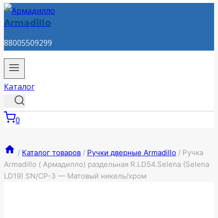
Armadillo
88005509299
Каталог
0
/
Каталог товаров
/
Ручки дверные Armadillo
/
Ручка
Armadillo ( Армадилло) раздельная R.LD54.Selena (Selena
LD19) SN/CP-3 — Матовый никель/хром