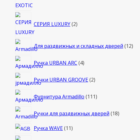
2
СЕРИЯ LUXURY
2
товара
12
Для раздвижных и складных дверей
12
то
4
Ручка URBAN ARC
4
товара
2
Ручки URBAN GROOVE
2
товара
111
Фурнитура Armadillo
111
товаров
18
Ручки для раздвижных дверей
18
товаров
11
Ручка WAVE
11
товаров
7