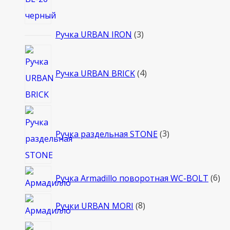
3
Ручка URBAN IRON
3
товара
4
товара
Ручка URBAN BRICK
4
3
товара
Ручка раздельная STONE
3
6
Ручка Armadillo поворотная WC-BOLT
6
то
8
Ручки URBAN MORI
8
товаров
6