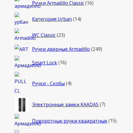
16
Ручки Armadillo Classic
16
товаров
14
Категория Urban
14
товаров
23
WC Classic
23
товара
249
Ручки дверные Armadillo
249
товаров
16
Smart Lock
16
товаров
4
Ручки - Скобы
4
товара
7
Электронные замки KAADAS
7
товаров
15
Поворотные ручки квадратные
15
товаро