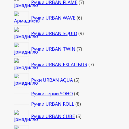
Ручки URBAN FLAME
7
товаров
6
Ручки URBAN WAVE
6
товаров
9
Ручки URBAN SQUID
9
товаров
7
Ручки URBAN TWIN
7
товаров
7
Ручки URBAN EXCALIBUR
7
товаров
5
Руки URBAN AQUA
5
товаров
4
Ручки серии SOHO
4
товара
8
Ручки URBAN ROLL
8
товаров
5
Ручки URBAN CUBE
5
товаров