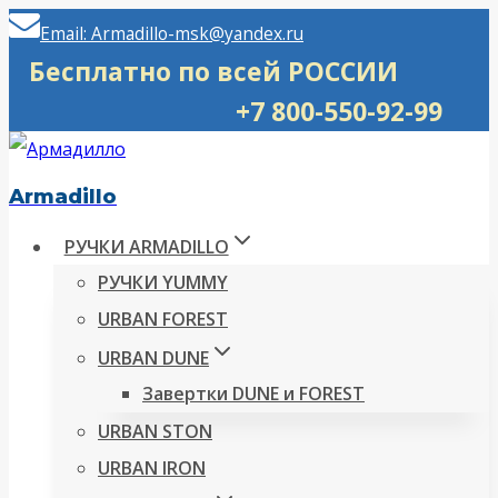
Перейти
Email: Armadillo-msk@yandex.ru
к
Бесплатно по всей РОССИИ
содержимому
+7 800-550-92-99
Armadillo
РУЧКИ ARMADILLO
РУЧКИ YUMMY
URBAN FOREST
URBAN DUNE
Завертки DUNE и FOREST
URBAN STON
URBAN IRON