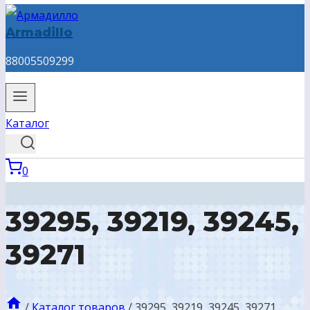
Armadillo
88005509299
Каталог
0
39295, 39219, 39245,
39271
/
Каталог товаров
/
39295, 39219, 39245, 39271