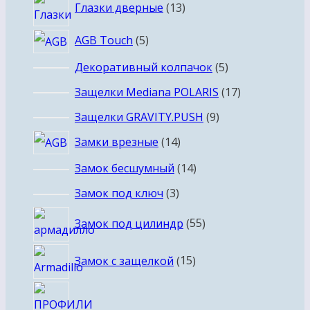
13
Глазки дверные
13
товаров
5
AGB Touch
5
товаров
5
Декоративный колпачок
5
товаров
17
Защелки Mediana POLARIS
17
товаров
9
Защелки GRAVITY.PUSH
9
товаров
14
Замки врезные
14
товаров
14
Замок бесшумный
14
товаров
3
Замок под ключ
3
товара
55
Замок под цилиндр
55
товаров
15
Замок с защелкой
15
товаров
68