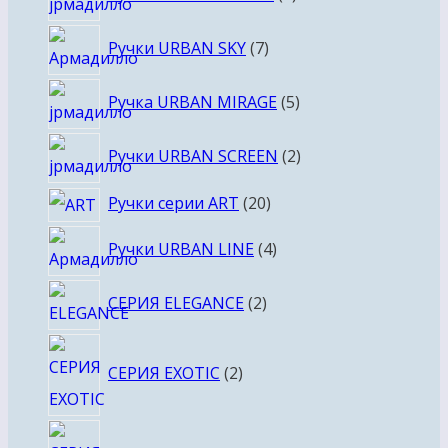
товаров
7
Ручки URBAN SKY
7
товаров
5
Ручка URBAN MIRAGE
5
товаров
2
Ручки URBAN SCREEN
2
товара
20
Ручки серии ART
20
товаров
4
Ручки URBAN LINE
4
товара
2
СЕРИЯ ELEGANCE
2
товара
2
СЕРИЯ EXOTIC
2
товара
2