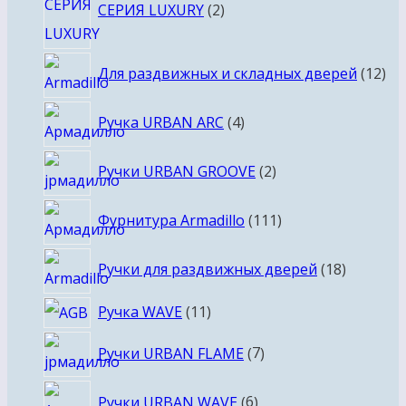
СЕРИЯ LUXURY
2
товара
12
Для раздвижных и складных дверей
12
то
4
Ручка URBAN ARC
4
товара
2
Ручки URBAN GROOVE
2
товара
111
Фурнитура Armadillo
111
товаров
18
Ручки для раздвижных дверей
18
товаров
11
Ручка WAVE
11
товаров
7
Ручки URBAN FLAME
7
товаров
6
Ручки URBAN WAVE
6