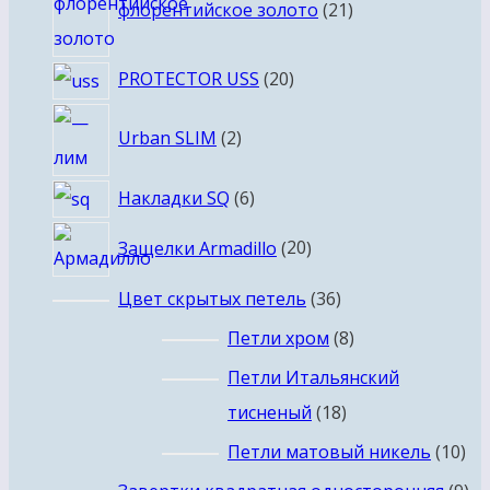
флорентийское золото
21
товар
20
PROTECTOR USS
20
товаров
2
Urban SLIM
2
товара
6
Накладки SQ
6
товаров
20
Защелки Armadillo
20
товаров
36
Цвет скрытых петель
36
товаров
8
Петли хром
8
товаров
Петли Итальянский
18
тисненый
18
товаров
10
Петли матовый никель
10
то