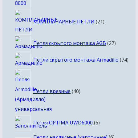
21
КОМПЛАНАРНЫЕ ПЕТЛИ
21
товар
27
Петля скрытого монтажа AGB
27
товаров
74
Петли скрытого монтажа Armadillo
74
тов
40
товаров
Петли врезные
40
6
Петля OPTIMA UWD6000
6
товаров
6
Петли накладные (карточные)
6