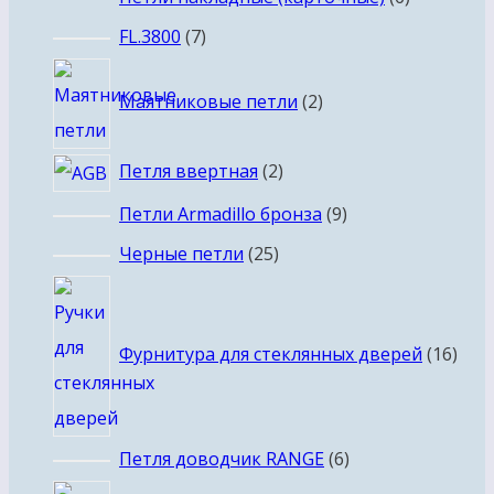
товаров
7
FL.3800
7
товаров
2
Маятниковые петли
2
товара
2
Петля ввертная
2
товара
9
Петли Armadillo бронза
9
товаров
25
Черные петли
25
товаров
16
това
Фурнитура для стеклянных дверей
16
6
Петля доводчик RANGE
6
товаров