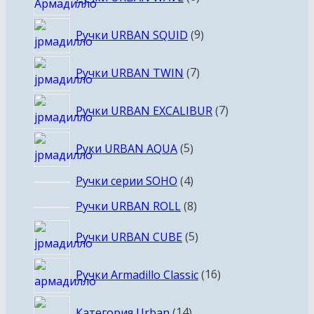
товаров
9
Ручки URBAN SQUID
9
товаров
7
Ручки URBAN TWIN
7
товаров
7
Ручки URBAN EXCALIBUR
7
товаров
5
Руки URBAN AQUA
5
товаров
4
Ручки серии SOHO
4
товара
8
Ручки URBAN ROLL
8
товаров
5
Ручки URBAN CUBE
5
товаров
16
Ручки Armadillo Classic
16
товаров
14
Категория Urban
14