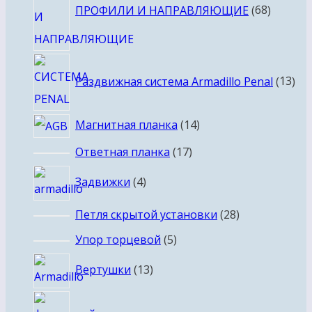
товаро
ПРОФИЛИ И НАПРАВЛЯЮЩИЕ
68
13
Раздвижная система Armadillo Penal
13
тов
14
Магнитная планка
14
товаров
17
Ответная планка
17
товаров
4
Задвижки
4
товара
28
Петля скрытой установки
28
товаров
5
Упор торцевой
5
товаров
13
Вертушки
13
товаров
21