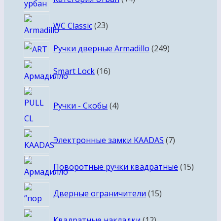
товаров
23
WC Classic
23
товара
249
Ручки дверные Armadillo
249
товаров
16
Smart Lock
16
товаров
4
Ручки - Скобы
4
товара
7
Электронные замки KAADAS
7
товаров
15
Поворотные ручки квадратные
15
товаро
15
Дверные ограничители
15
товаров
12
Квадратные накладки
12