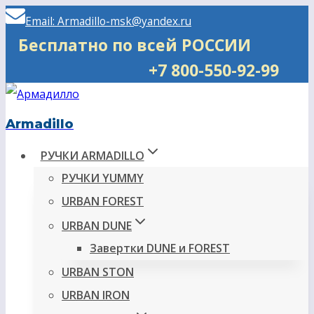
Перейти
Email: Armadillo-msk@yandex.ru
к
Бесплатно по всей РОССИИ
содержимому
+7 800-550-92-99
Armadillo
РУЧКИ ARMADILLO
РУЧКИ YUMMY
URBAN FOREST
URBAN DUNE
Завертки DUNE и FOREST
URBAN STON
URBAN IRON