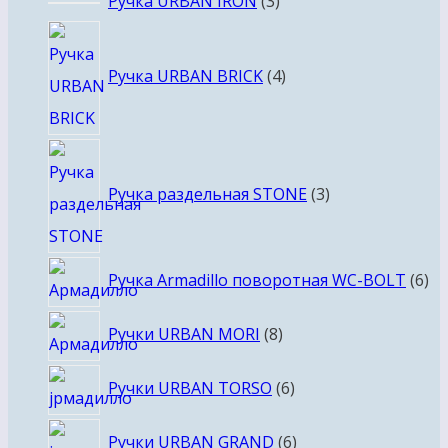
Ручка URBAN IRON
3
товара
4
товара
Ручка URBAN BRICK
4
3
товара
Ручка раздельная STONE
3
6
Ручка Armadillo поворотная WC-BOLT
6
то
8
Ручки URBAN MORI
8
товаров
6
Ручки URBAN TORSO
6
товаров
6
Ручки URBAN GRAND
6