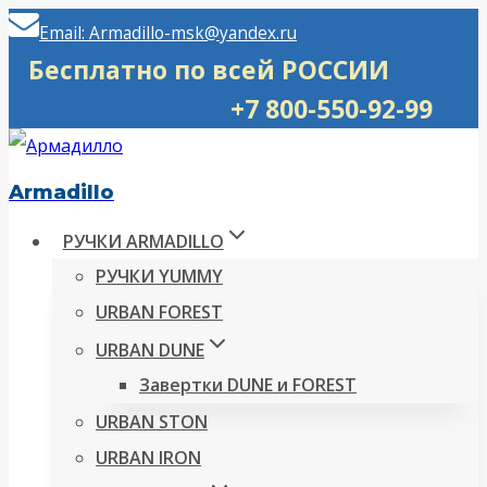
Перейти
Email: Armadillo-msk@yandex.ru
к
Бесплатно по всей РОССИИ
содержимому
+7 800-550-92-99
Armadillo
РУЧКИ ARMADILLO
РУЧКИ YUMMY
URBAN FOREST
URBAN DUNE
Завертки DUNE и FOREST
URBAN STON
URBAN IRON