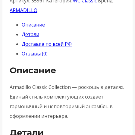
Артикул:
35961
Категория:
WC Classic
Бренд:
Armadillo
ARMADILLO
(Армадилло)
Описание
поворотная
Детали
WC-
Доставка по всей РФ
BOLT
Отзывы (0)
BK6/CL
GP-
Описание
2
-
Armadillo Classic Collection — роскошь в деталях.
Золото
Единый стиль комплектующих создает
гармоничный и неповторимый ансамбль в
оформлении интерьера.
Детали