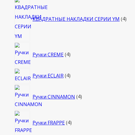
4
тов
КВАДРАТНЫЕ НАКЛАДКИ СЕРИИ YM
4
4
Ручки CREME
4
товара
4
Ручки ECLAIR
4
товара
4
Ручки CINNAMON
4
товара
4
Ручки FRAPPE
4
товара