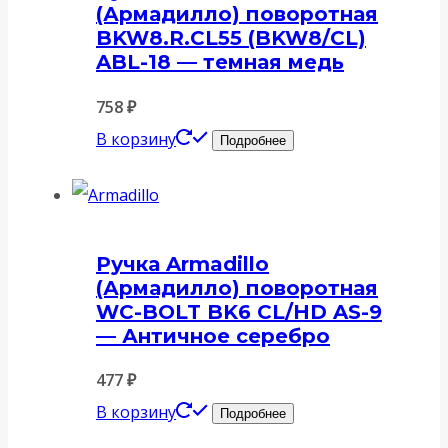
(Армадилло) поворотная
BKW8.R.CL55 (BKW8/CL)
ABL-18 — темная медь
758
₽
В корзину
Подробнее
Ручка Armadillo
(Армадилло) поворотная
WC-BOLT BK6 CL/HD AS-9
— Античное серебро
477
₽
В корзину
Подробнее