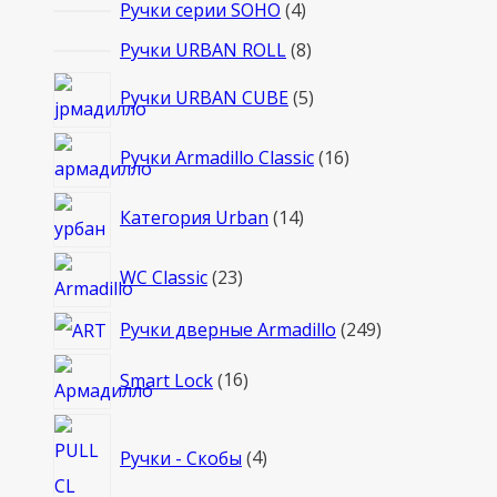
4
Ручки серии SOHO
4
товара
8
Ручки URBAN ROLL
8
товаров
5
Ручки URBAN CUBE
5
товаров
16
Ручки Armadillo Classic
16
товаров
14
Категория Urban
14
товаров
23
WC Classic
23
товара
249
Ручки дверные Armadillo
249
товаров
16
Smart Lock
16
товаров
4
Ручки - Скобы
4
товара