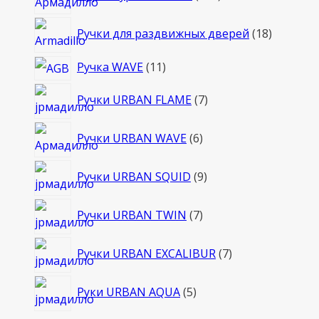
товаров
18
Ручки для раздвижных дверей
18
товаров
11
Ручка WAVE
11
товаров
7
Ручки URBAN FLAME
7
товаров
6
Ручки URBAN WAVE
6
товаров
9
Ручки URBAN SQUID
9
товаров
7
Ручки URBAN TWIN
7
товаров
7
Ручки URBAN EXCALIBUR
7
товаров
5
Руки URBAN AQUA
5
товаров