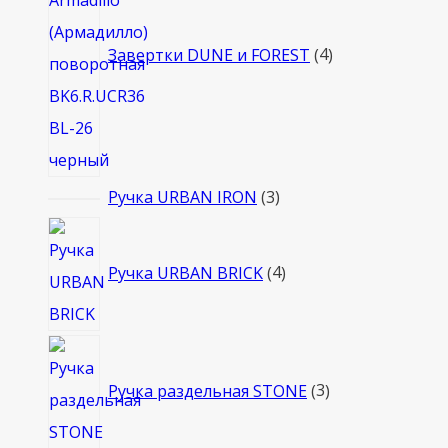
Завертки DUNE и FOREST
4
3
Ручка URBAN IRON
3
товара
4
товара
Ручка URBAN BRICK
4
3
товара
Ручка раздельная STONE
3