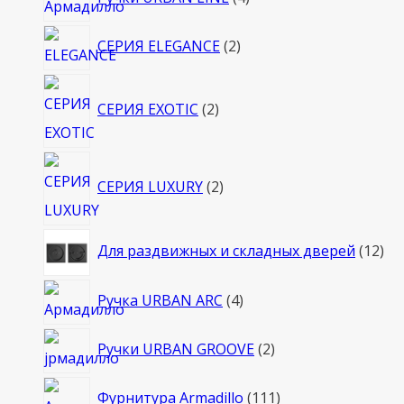
товара
2
СЕРИЯ ELEGANCE
2
товара
2
СЕРИЯ EXOTIC
2
товара
2
СЕРИЯ LUXURY
2
товара
12
Для раздвижных и складных дверей
12
то
4
Ручка URBAN ARC
4
товара
2
Ручки URBAN GROOVE
2
товара
111
Фурнитура Armadillo
111