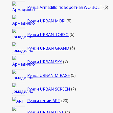
6
Ручка Armadillo поворотная WC-BOLT
6
то
8
Ручки URBAN MORI
8
товаров
6
Ручки URBAN TORSO
6
товаров
6
Ручки URBAN GRAND
6
товаров
7
Ручки URBAN SKY
7
товаров
5
Ручка URBAN MIRAGE
5
товаров
2
Ручки URBAN SCREEN
2
товара
20
Ручки серии ART
20
товаров
4
Ручки URBAN LINE
4