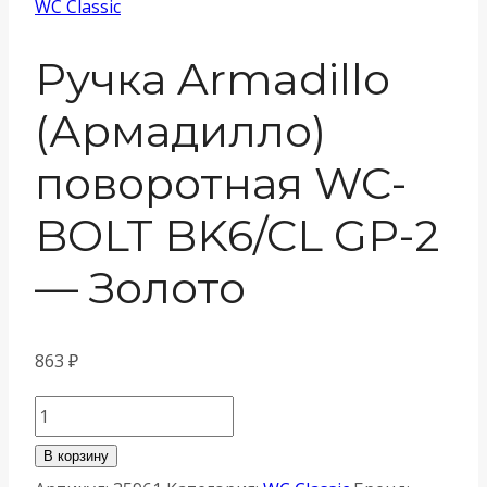
WC Classic
Ручка Armadillo
(Армадилло)
поворотная WC-
BOLT BK6/CL GP-2
— Золото
863
₽
Количество
товара
В корзину
Ручка