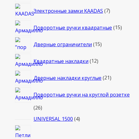
7
Электронные замки KAADAS
7
товаров
15
Поворотные ручки квадратные
15
товаро
15
Дверные ограничители
15
товаров
12
Квадратные накладки
12
товаров
21
Дверные накладки круглые
21
товар
Поворотные ручки на круглой розетке
26
26
товаров
4
UNIVERSAL 1500
4
товара
2