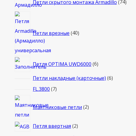
Петли скрытого монтажа Armadillo
74
тов
40
товаров
Петли врезные
40
6
Петля OPTIMA UWD6000
6
товаров
6
Петли накладные (карточные)
6
товаров
7
FL.3800
7
товаров
2
Маятниковые петли
2
товара
2
Петля ввертная
2
товара