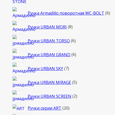
6
Ручка Armadillo поворотная WC-BOLT
6
то
8
Ручки URBAN MORI
8
товаров
6
Ручки URBAN TORSO
6
товаров
6
Ручки URBAN GRAND
6
товаров
7
Ручки URBAN SKY
7
товаров
5
Ручка URBAN MIRAGE
5
товаров
2
Ручки URBAN SCREEN
2
товара
20
Ручки серии ART
20