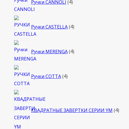
Ручки CANNOLI
4
товара
4
Ручки CASTELLA
4
товара
4
Ручки MERENGA
4
товара
4
Ручки COTTA
4
товара
4
това
КВАДРАТНЫЕ ЗАВЕРТКИ СЕРИИ YM
4