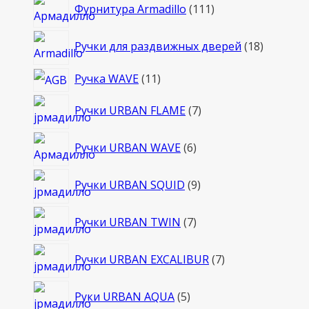
111
Фурнитура Armadillo
111
товаров
18
Ручки для раздвижных дверей
18
товаров
11
Ручка WAVE
11
товаров
7
Ручки URBAN FLAME
7
товаров
6
Ручки URBAN WAVE
6
товаров
9
Ручки URBAN SQUID
9
товаров
7
Ручки URBAN TWIN
7
товаров
7
Ручки URBAN EXCALIBUR
7
товаров
5
Руки URBAN AQUA
5