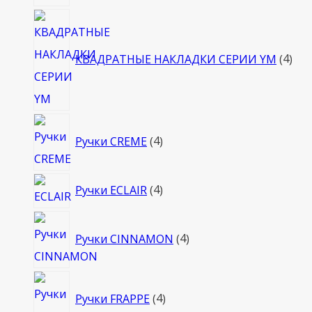
4
тов
КВАДРАТНЫЕ НАКЛАДКИ СЕРИИ YM
4
4
Ручки CREME
4
товара
4
Ручки ECLAIR
4
товара
4
Ручки CINNAMON
4
товара
4
Ручки FRAPPE
4
товара