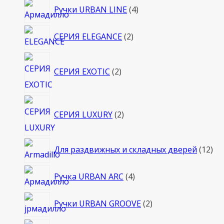
товаров
4
Ручки URBAN LINE
4
товара
2
СЕРИЯ ELEGANCE
2
товара
2
СЕРИЯ EXOTIC
2
товара
2
СЕРИЯ LUXURY
2
товара
12
Для раздвижных и складных дверей
12
то
4
Ручка URBAN ARC
4
товара
2
Ручки URBAN GROOVE
2
товара