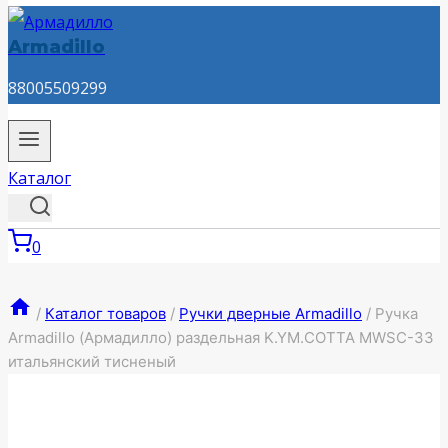
Armadillo
88005509299
Каталог
0
/
Каталог товаров
/
Ручки дверные Armadillo
/
Ручка
Armadillo (Армадилло) раздельная K.YM.COTTA MWSC-33
итальянский тисненый