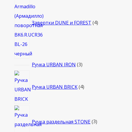
товара
Завертки DUNE и FOREST
4
3
Ручка URBAN IRON
3
товара
4
товара
Ручка URBAN BRICK
4
3
товара
Ручка раздельная STONE
3