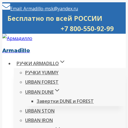
Перейти
Email: Armadillo-msk@yandex.ru
к
Бесплатно по всей РОССИИ
содержимому
+7 800-550-92-99
Armadillo
РУЧКИ ARMADILLO
РУЧКИ YUMMY
URBAN FOREST
URBAN DUNE
Завертки DUNE и FOREST
URBAN STON
URBAN IRON