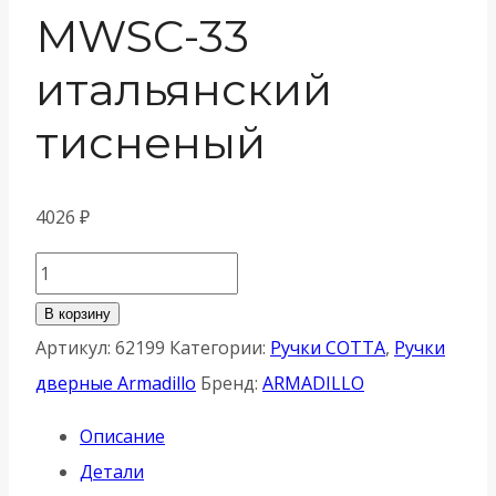
MWSC-33
итальянский
тисненый
4026
₽
Количество
товара
В корзину
Ручка
Артикул:
62199
Категории:
Ручки COTTA
,
Ручки
Armadillo
дверные Armadillo
Бренд:
ARMADILLO
(Армадилло)
Описание
раздельная
Детали
K.YM.COTTA