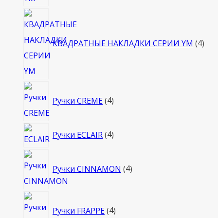
4
тов
КВАДРАТНЫЕ НАКЛАДКИ СЕРИИ YM
4
4
Ручки CREME
4
товара
4
Ручки ECLAIR
4
товара
4
Ручки CINNAMON
4
товара
4
Ручки FRAPPE
4
товара