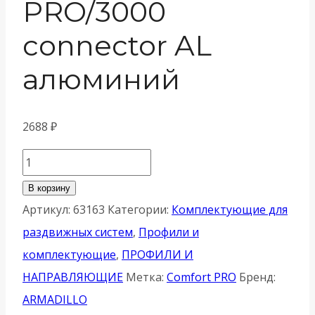
PRO/3000
connector AL
алюминий
2688
₽
Количество
товара
В корзину
Соединительный
Артикул:
63163
Категории:
Комплектующие для
Armadillo
раздвижных систем
,
Профили и
(Армадилло)
комплектующие
,
ПРОФИЛИ И
профиль
НАПРАВЛЯЮЩИЕ
Метка:
Comfort PRO
Бренд:
SLD.Comfort-
ARMADILLO