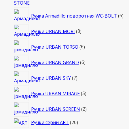
6
Ручка Armadillo поворотная WC-BOLT
6
то
8
Ручки URBAN MORI
8
товаров
6
Ручки URBAN TORSO
6
товаров
6
Ручки URBAN GRAND
6
товаров
7
Ручки URBAN SKY
7
товаров
5
Ручка URBAN MIRAGE
5
товаров
2
Ручки URBAN SCREEN
2
товара
20
Ручки серии ART
20