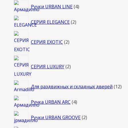
товаров
4
Ручки URBAN LINE
4
товара
2
СЕРИЯ ELEGANCE
2
товара
2
СЕРИЯ EXOTIC
2
товара
2
СЕРИЯ LUXURY
2
товара
12
Для раздвижных и складных дверей
12
то
4
Ручка URBAN ARC
4
товара
2
Ручки URBAN GROOVE
2
товара