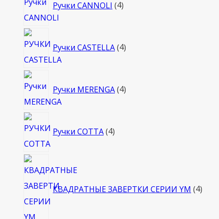
Ручки CANNOLI
4
товара
4
Ручки CASTELLA
4
товара
4
Ручки MERENGA
4
товара
4
Ручки COTTA
4
товара
4
това
КВАДРАТНЫЕ ЗАВЕРТКИ СЕРИИ YM
4