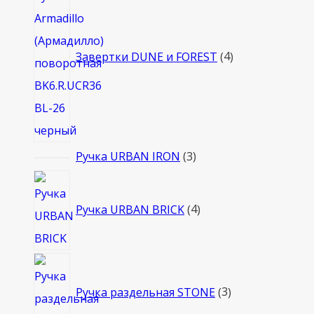
товара
Завертки DUNE и FOREST
4
3
Ручка URBAN IRON
3
товара
4
товара
Ручка URBAN BRICK
4
3
товара
Ручка раздельная STONE
3