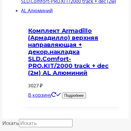
Комплект Armadillo
(Армадилло) верхняя
направляющая +
декор.накладка
SLD.Comfort-
PRO.KIT/2000 track + dec
(2м) AL Алюминий
3027
₽
В корзину
Подробнее
Искать