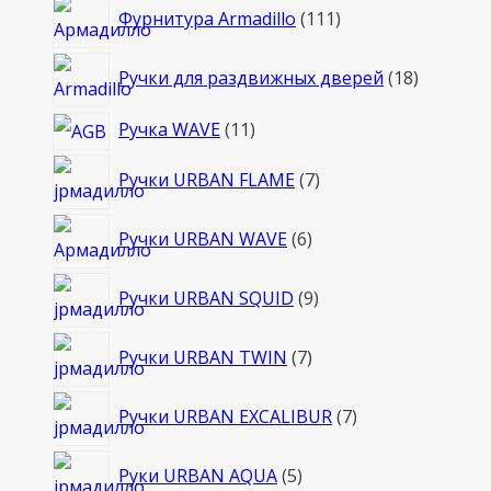
111
Фурнитура Armadillo
111
товаров
18
Ручки для раздвижных дверей
18
товаров
11
Ручка WAVE
11
товаров
7
Ручки URBAN FLAME
7
товаров
6
Ручки URBAN WAVE
6
товаров
9
Ручки URBAN SQUID
9
товаров
7
Ручки URBAN TWIN
7
товаров
7
Ручки URBAN EXCALIBUR
7
товаров
5
Руки URBAN AQUA
5