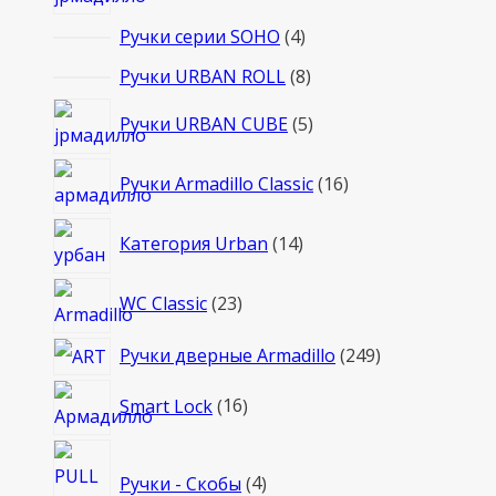
товаров
4
Ручки серии SOHO
4
товара
8
Ручки URBAN ROLL
8
товаров
5
Ручки URBAN CUBE
5
товаров
16
Ручки Armadillo Classic
16
товаров
14
Категория Urban
14
товаров
23
WC Classic
23
товара
249
Ручки дверные Armadillo
249
товаров
16
Smart Lock
16
товаров
4
Ручки - Скобы
4
товара