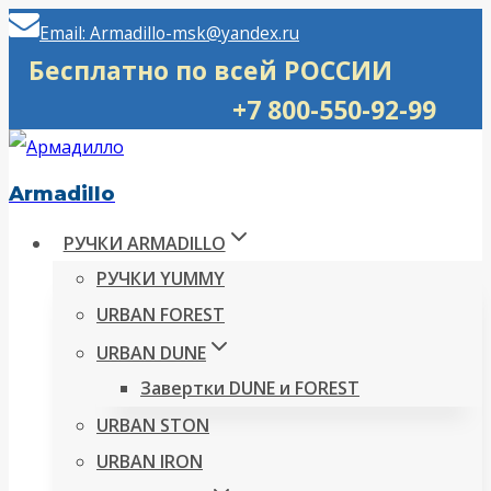
Перейти
Email: Armadillo-msk@yandex.ru
к
Бесплатно по всей РОССИИ
содержимому
+7 800-550-92-99
Armadillo
РУЧКИ ARMADILLO
РУЧКИ YUMMY
URBAN FOREST
URBAN DUNE
Завертки DUNE и FOREST
URBAN STON
URBAN IRON