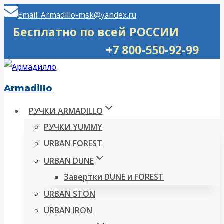
Перейти
Email: Armadillo-msk@yandex.ru
к
Бесплатно по всей РОССИИ
содержимому
+7 800-550-92-99
Armadillo
РУЧКИ ARMADILLO
РУЧКИ YUMMY
URBAN FOREST
URBAN DUNE
Завертки DUNE и FOREST
URBAN STON
URBAN IRON