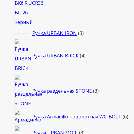
3
Ручка URBAN IRON
3
товара
4
товара
Ручка URBAN BRICK
4
3
товара
Ручка раздельная STONE
3
6
Ручка Armadillo поворотная WC-BOLT
6
то
8
Ручки URBAN MORI
8