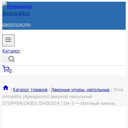
Armadillo
88005509299
Каталог
0
/
Каталог товаров
/
Дверные упоры, напольные
/
Упор
Armadillo (Армадилло) дверной напольный
STOPPER/ZA003 (DH003ZA ) SN-3 — Матовый никель