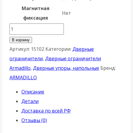
Магнитная
Нет
фиксация
Количество
товара
В корзину
Упор
Артикул:
15102
Категории:
Дверные
Armadillo
ограничители
,
Дверные ограничители
(Армадилло)
Armadillo
,
Дверные упоры, напольные
Бренд:
дверной
ARMADILLO
напольный
Описание
STOPPER/ZA003
Детали
(DH003ZA
Доставка по всей РФ
)
Отзывы (0)
SN-
3