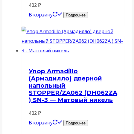
402
₽
В корзину
Подробнее
Упор Armadillo
(Армадилло) дверной
напольный
STOPPER/ZA062 (DH062ZA
) SN-3 — Матовый никель
402
₽
В корзину
Подробнее