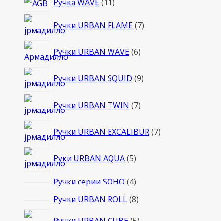
11
Ручка WAVE
11
товаров
7
Ручки URBAN FLAME
7
товаров
6
Ручки URBAN WAVE
6
товаров
9
Ручки URBAN SQUID
9
товаров
7
Ручки URBAN TWIN
7
товаров
7
Ручки URBAN EXCALIBUR
7
товаров
5
Руки URBAN AQUA
5
товаров
4
Ручки серии SOHO
4
товара
8
Ручки URBAN ROLL
8
товаров
5
Ручки URBAN CUBE
5