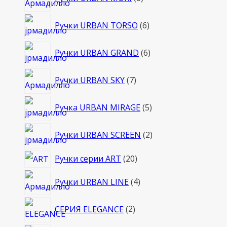
товаров
6
Ручки URBAN TORSO
6
товаров
6
Ручки URBAN GRAND
6
товаров
7
Ручки URBAN SKY
7
товаров
5
Ручка URBAN MIRAGE
5
товаров
2
Ручки URBAN SCREEN
2
товара
20
Ручки серии ART
20
товаров
4
Ручки URBAN LINE
4
товара
2
СЕРИЯ ELEGANCE
2
товара