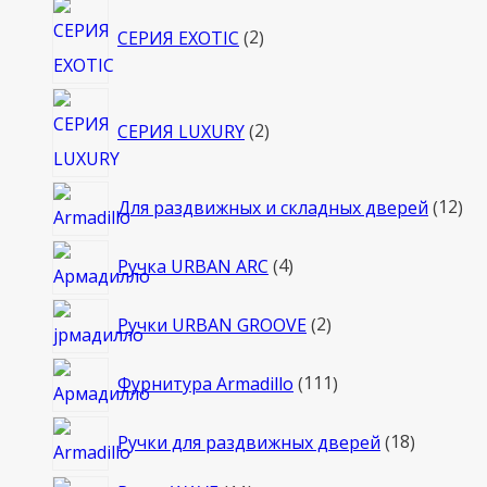
2
СЕРИЯ EXOTIC
2
товара
2
СЕРИЯ LUXURY
2
товара
12
Для раздвижных и складных дверей
12
то
4
Ручка URBAN ARC
4
товара
2
Ручки URBAN GROOVE
2
товара
111
Фурнитура Armadillo
111
товаров
18
Ручки для раздвижных дверей
18
товаров