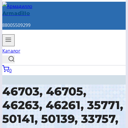
Armadillo
88005509299
Каталог
0
46703, 46705,
46263, 46261, 35771,
50141, 50139, 33757,