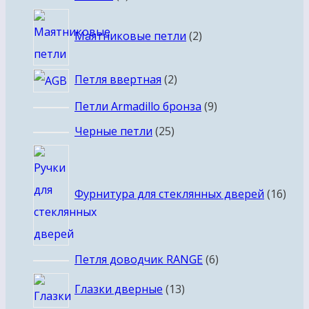
товаров
2
Маятниковые петли
2
товара
2
Петля ввертная
2
товара
9
Петли Armadillo бронза
9
товаров
25
Черные петли
25
товаров
16
това
Фурнитура для стеклянных дверей
16
6
Петля доводчик RANGE
6
товаров
13
Глазки дверные
13
товаров