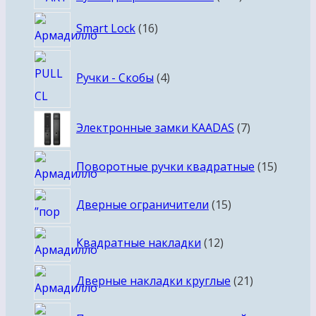
товаров
16
Smart Lock
16
товаров
4
Ручки - Скобы
4
товара
7
Электронные замки KAADAS
7
товаров
15
Поворотные ручки квадратные
15
товаро
15
Дверные ограничители
15
товаров
12
Квадратные накладки
12
товаров
21
Дверные накладки круглые
21
товар