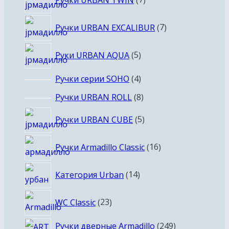
товаров
7
Ручки URBAN EXCALIBUR
7
товаров
5
Руки URBAN AQUA
5
товаров
4
Ручки серии SOHO
4
товара
8
Ручки URBAN ROLL
8
товаров
5
Ручки URBAN CUBE
5
товаров
16
Ручки Armadillo Classic
16
товаров
14
Категория Urban
14
товаров
23
WC Classic
23
товара
249
Ручки дверные Armadillo
249