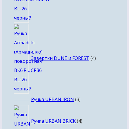
4
товара
Завертки DUNE и FOREST
4
3
Ручка URBAN IRON
3
товара
4
товара
Ручка URBAN BRICK
4