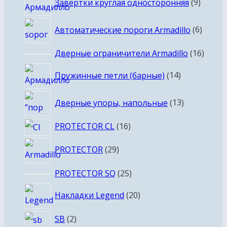
Завертки круглая односторонняя
9
товар
6
Автоматические пороги Armadillo
6
товар
16
Дверные ограничители Armadillo
16
товар
14
Пружинные петли (барные)
14
товаров
13
Дверные упоры, напольные
13
товаров
16
PROTECTOR CL
16
товаров
29
PROTECTOR
29
товаров
25
PROTECTOR SQ
25
товаров
20
Накладки Legend
20
товаров
2
SB
2