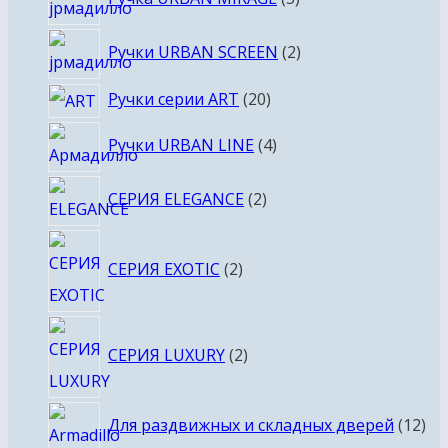
товаров
2
Ручки URBAN SCREEN
2
товара
20
Ручки серии ART
20
товаров
4
Ручки URBAN LINE
4
товара
2
СЕРИЯ ELEGANCE
2
товара
2
СЕРИЯ EXOTIC
2
товара
2
СЕРИЯ LUXURY
2
товара
12
Для раздвижных и складных дверей
12