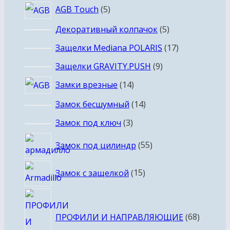
5
AGB Touch
5
товаров
5
Декоративный колпачок
5
товаров
17
Защелки Mediana POLARIS
17
товаров
9
Защелки GRAVITY.PUSH
9
товаров
14
Замки врезные
14
товаров
14
Замок бесшумный
14
товаров
3
Замок под ключ
3
товара
55
Замок под цилиндр
55
товаров
15
Замок с защелкой
15
товаров
68
товаро
ПРОФИЛИ И НАПРАВЛЯЮЩИЕ
68