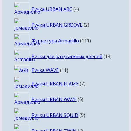
то
4
Ручка URBAN ARC
4
товара
2
Ручки URBAN GROOVE
2
товара
111
Фурнитура Armadillo
111
товаров
18
Ручки для раздвижных дверей
18
товаров
11
Ручка WAVE
11
товаров
7
Ручки URBAN FLAME
7
товаров
6
Ручки URBAN WAVE
6
товаров
9
Ручки URBAN SQUID
9
товаров
7
Ручки URBAN TWIN
7