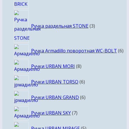
3
товара
Ручка раздельная STONE
3
6
Ручка Armadillo поворотная WC-BOLT
6
то
8
Ручки URBAN MORI
8
товаров
6
Ручки URBAN TORSO
6
товаров
6
Ручки URBAN GRAND
6
товаров
7
Ручки URBAN SKY
7
товаров
5
Ручка URBAN MIRAGE
5