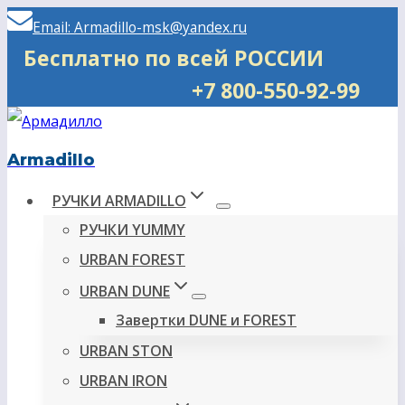
Перейти
Email: Armadillo-msk@yandex.ru
к
Бесплатно по всей РОССИИ
содержимому
+7 800-550-92-99
Armadillo
РУЧКИ ARMADILLO
РУЧКИ YUMMY
URBAN FOREST
URBAN DUNE
Завертки DUNE и FOREST
URBAN STON
URBAN IRON