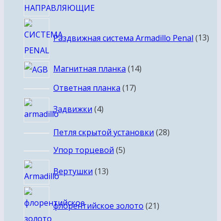
13
Раздвижная система Armadillo Penal
13
тов
14
Магнитная планка
14
товаров
17
Ответная планка
17
товаров
4
Задвижки
4
товара
28
Петля скрытой установки
28
товаров
5
Упор торцевой
5
товаров
13
Вертушки
13
товаров
21
флорентийское золото
21
товар