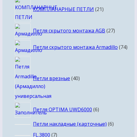
21
КОМПЛАНАРНЫЕ ПЕТЛИ
21
товар
27
Петля скрытого монтажа AGB
27
товаров
74
Петли скрытого монтажа Armadillo
74
тов
40
товаров
Петли врезные
40
6
Петля OPTIMA UWD6000
6
товаров
6
Петли накладные (карточные)
6
товаров
7
FL.3800
7