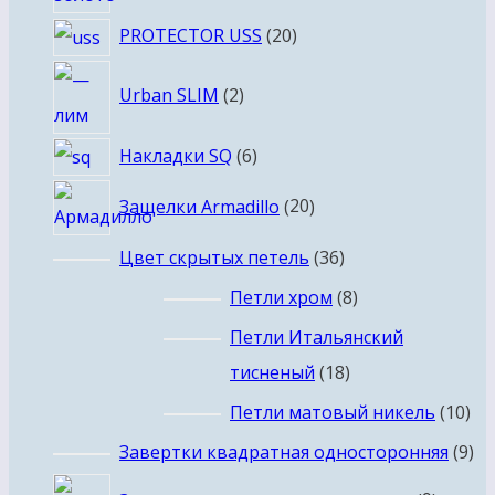
20
PROTECTOR USS
20
товаров
2
Urban SLIM
2
товара
6
Накладки SQ
6
товаров
20
Защелки Armadillo
20
товаров
36
Цвет скрытых петель
36
товаров
8
Петли хром
8
товаров
Петли Итальянский
18
тисненый
18
товаров
10
Петли матовый никель
10
то
9
Завертки квадратная односторонняя
9
то
9