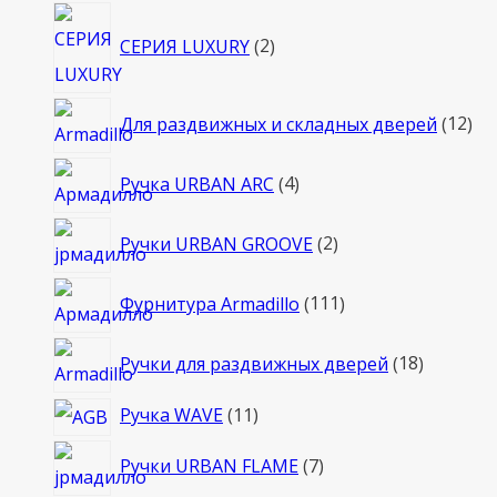
2
СЕРИЯ LUXURY
2
товара
12
Для раздвижных и складных дверей
12
то
4
Ручка URBAN ARC
4
товара
2
Ручки URBAN GROOVE
2
товара
111
Фурнитура Armadillo
111
товаров
18
Ручки для раздвижных дверей
18
товаров
11
Ручка WAVE
11
товаров
7
Ручки URBAN FLAME
7
товаров