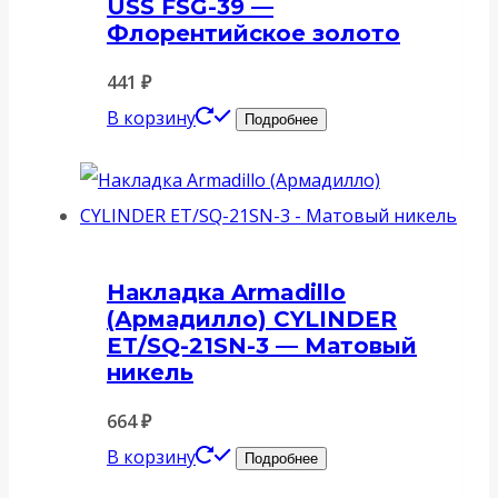
USS FSG-39 —
Флорентийское золото
441
₽
В корзину
Подробнее
Накладка Armadillo
(Армадилло) CYLINDER
ET/SQ-21SN-3 — Матовый
никель
664
₽
В корзину
Подробнее