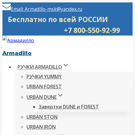
Перейти
Email: Armadillo-msk@yandex.ru
к
Бесплатно по всей РОССИИ
содержимому
+7 800-550-92-99
Armadillo
РУЧКИ ARMADILLO
РУЧКИ YUMMY
URBAN FOREST
URBAN DUNE
Завертки DUNE и FOREST
URBAN STON
URBAN IRON