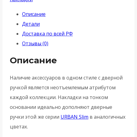
(Армадилло)
Описание
CYLINDER
Детали
ET
Доставка по всей РФ
USS
Отзывы (0)
BPVD-
77
Описание
-
Вороненый
Наличие аксессуаров в одном стиле с дверной
никель
ручкой является неотъемлемым атрибутом
каждой коллекции. Накладки на тонком
основании идеально дополняют дверные
ручки этой же серии
URBAN Slim
в аналогичных
цветах.