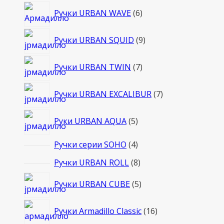
6
Ручки URBAN WAVE
6
товаров
9
Ручки URBAN SQUID
9
товаров
7
Ручки URBAN TWIN
7
товаров
7
Ручки URBAN EXCALIBUR
7
товаров
5
Руки URBAN AQUA
5
товаров
4
Ручки серии SOHO
4
товара
8
Ручки URBAN ROLL
8
товаров
5
Ручки URBAN CUBE
5
товаров
16
Ручки Armadillo Classic
16
товаров