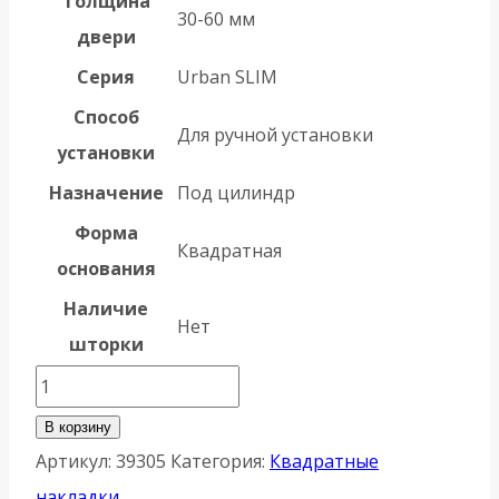
Толщина
30-60 мм
двери
Серия
Urban SLIM
Способ
Для ручной установки
установки
Назначение
Под цилиндр
Форма
Квадратная
основания
Наличие
Нет
шторки
Количество
товара
В корзину
Накладка
Артикул:
39305
Категория:
Квадратные
Armadillo
накладки