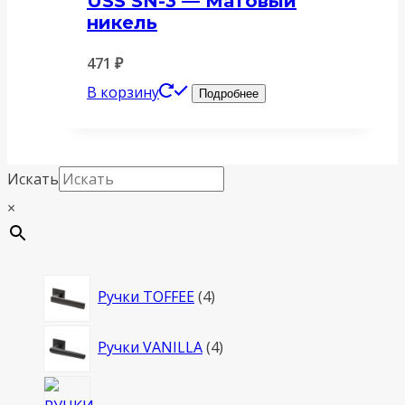
USS SN-3 — Матовый
никель
471
₽
В корзину
Подробнее
Искать
×
4
Ручки TOFFEE
4
товара
4
Ручки VANILLA
4
товара
4