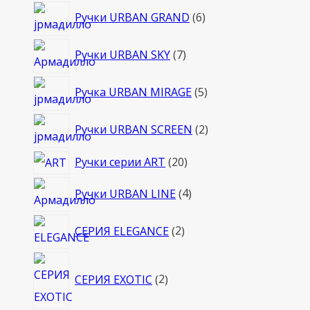
6
Ручки URBAN GRAND
6
товаров
7
Ручки URBAN SKY
7
товаров
5
Ручка URBAN MIRAGE
5
товаров
2
Ручки URBAN SCREEN
2
товара
20
Ручки серии ART
20
товаров
4
Ручки URBAN LINE
4
товара
2
СЕРИЯ ELEGANCE
2
товара
2
СЕРИЯ EXOTIC
2
товара