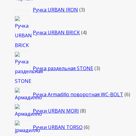
3
Ручка URBAN IRON
3
товара
4
товара
Ручка URBAN BRICK
4
3
товара
Ручка раздельная STONE
3
6
Ручка Armadillo поворотная WC-BOLT
6
то
8
Ручки URBAN MORI
8
товаров
6
Ручки URBAN TORSO
6
товаров