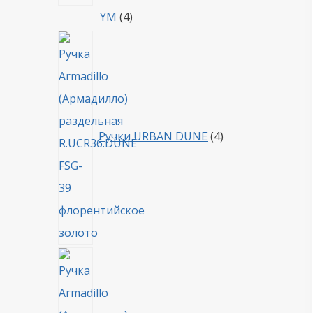
4
YM
4
товара
4
товара
Ручки URBAN DUNE
4
4
товара