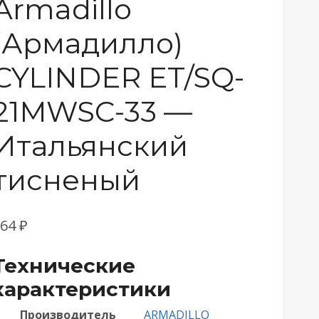
Armadillo
(Армадилло)
CYLINDER ET/SQ-
21MWSC-33 —
Итальянский
тисненый
664
₽
Технические
характеристики
Производитель
ARMADILLO