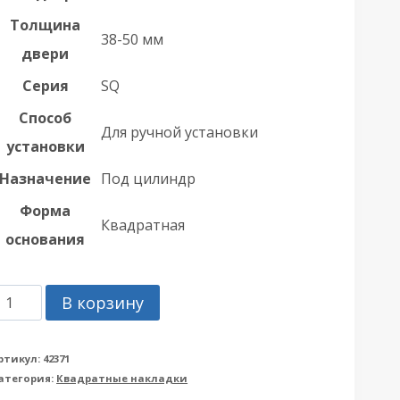
Толщина
38-50 мм
двери
Серия
SQ
Способ
Для ручной установки
установки
Назначение
Под цилиндр
Форма
Квадратная
основания
оличество
В корзину
овара
акладка
ртикул:
42371
атегория:
Квадратные накладки
rmadillo