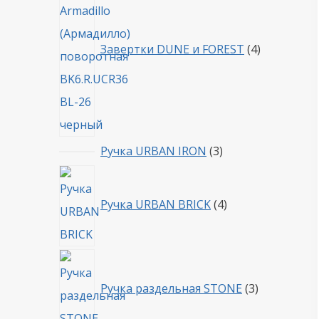
Завертки DUNE и FOREST
4
3
Ручка URBAN IRON
3
товара
4
товара
Ручка URBAN BRICK
4
3
товара
Ручка раздельная STONE
3