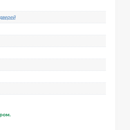
 дверей
ером.