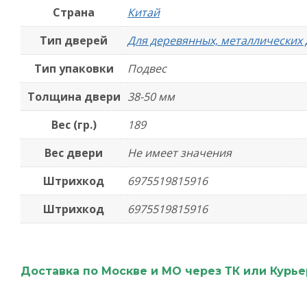
Страна
Китай
Тип дверей
Для деревянных, металлических
Тип упаковки
Подвес
Толщина двери
38-50 мм
Вес (гр.)
189
Вес двери
Не имеет значения
Штрихкод
6975519815916
Штрихкод
6975519815916
Доставка по Москве и МО через ТК или Курь