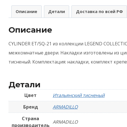
(
Описание
Детали
Доставка по всей РФ
C
E
Описание
2
3
CYLINDER ET/SQ-21 из коллекции LEGEND COLLECTI
-
межкомнатные двери. Накладки изготовлены из цин
И
тисненый. Комплектация: накладки, комплект крепеж
т
Детали
Цвет
Итальянский тисненый
Бренд
ARMADILLO
Страна
ARMADILLO
производитель