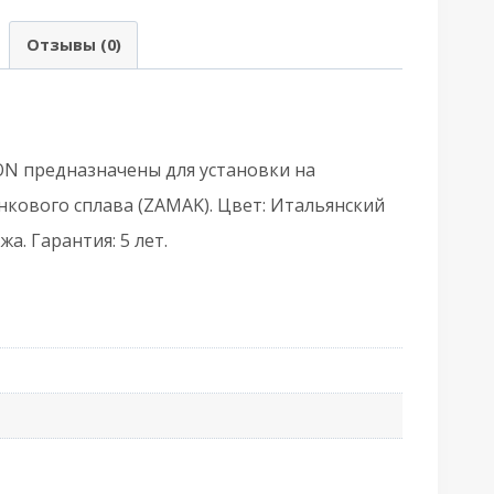
Армадилло)
Отзывы (0)
YLINDER
T/SQ-
1MWSC-
3
ON предназначены для установки на
кового сплава (ZAMAK). Цвет: Итальянский
тальянский
а. Гарантия: 5 лет.
исненый