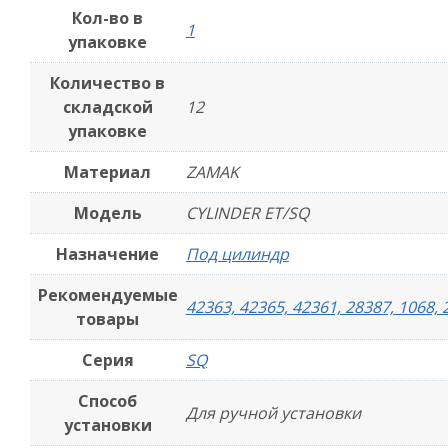
Кол-во в
1
упаковке
Количество в
складской
12
упаковке
Материал
ZAMAK
Модель
CYLINDER ET/SQ
Назначение
Под цилиндр
Рекомендуемые
42363, 42365, 42361, 28387, 1068, 
товары
Серия
SQ
Способ
Для ручной установки
установки