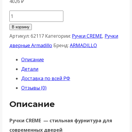
4026
₽
Количество
товара
В корзину
Ручка
Артикул:
62117
Категории:
Ручки CREME
,
Ручки
Armadillo
дверные Armadillo
Бренд:
ARMADILLO
(Армадилло)
Описание
раздельная
Детали
R.YM.CREME
Доставка по всей РФ
BL-
Отзывы (0)
26
черный
Описание
Ручки CREME — стильная фурнитура для
современных дверей