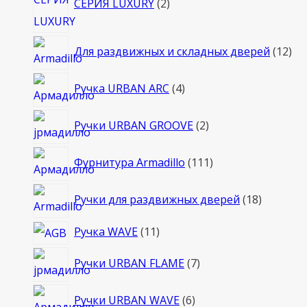
СЕРИЯ LUXURY
2
товара
12
Для раздвижных и складных дверей
12
то
4
Ручка URBAN ARC
4
товара
2
Ручки URBAN GROOVE
2
товара
111
Фурнитура Armadillo
111
товаров
18
Ручки для раздвижных дверей
18
товаров
11
Ручка WAVE
11
товаров
7
Ручки URBAN FLAME
7
товаров
6
Ручки URBAN WAVE
6