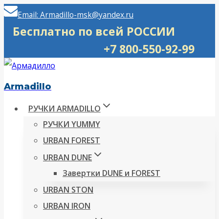
Перейти
Email: Armadillo-msk@yandex.ru
к
Бесплатно по всей РОССИИ
содержимому
+7 800-550-92-99
Armadillo
РУЧКИ ARMADILLO
РУЧКИ YUMMY
URBAN FOREST
URBAN DUNE
Завертки DUNE и FOREST
URBAN STON
URBAN IRON