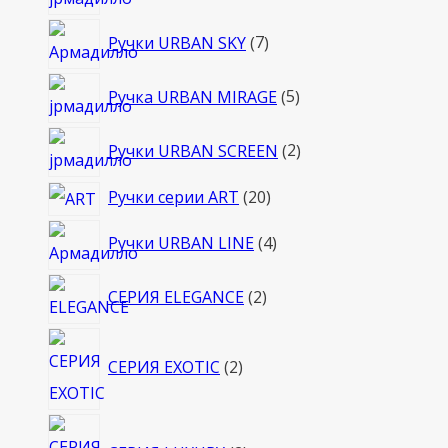
товаров
7
Ручки URBAN SKY
7
товаров
5
Ручка URBAN MIRAGE
5
товаров
2
Ручки URBAN SCREEN
2
товара
20
Ручки серии ART
20
товаров
4
Ручки URBAN LINE
4
товара
2
СЕРИЯ ELEGANCE
2
товара
2
СЕРИЯ EXOTIC
2
товара
2