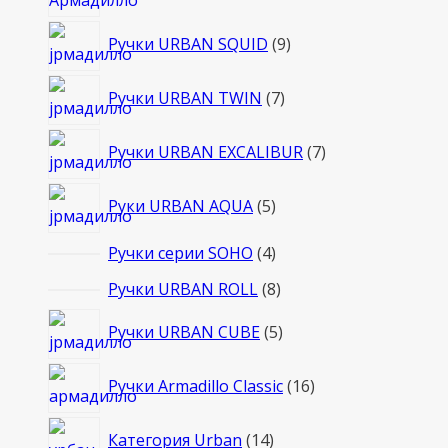
товаров
9
Ручки URBAN SQUID
9
товаров
7
Ручки URBAN TWIN
7
товаров
7
Ручки URBAN EXCALIBUR
7
товаров
5
Руки URBAN AQUA
5
товаров
4
Ручки серии SOHO
4
товара
8
Ручки URBAN ROLL
8
товаров
5
Ручки URBAN CUBE
5
товаров
16
Ручки Armadillo Classic
16
товаров
14
Категория Urban
14