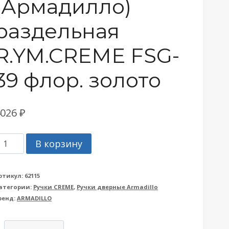
(Армадилло)
раздельная
R.YM.CREME FSG-
39 флор. золото
4026
₽
оличество
В корзину
овара
учка
ртикул:
62115
атегории:
Ручки CREME
,
Ручки дверные Armadillo
rmadillo
ренд:
ARMADILLO
Армадилло)
аздельная