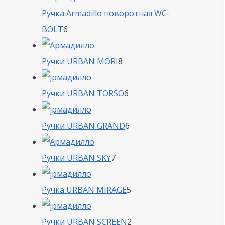
Ручка Armadillo поворотная WC-
6
BOLT
6
товаров
8
Ручки URBAN MORI
8
товаров
6
Ручки URBAN TORSO
6
товаров
6
Ручки URBAN GRAND
6
товаров
7
Ручки URBAN SKY
7
товаров
5
Ручка URBAN MIRAGE
5
товаров
2
Ручки URBAN SCREEN
2