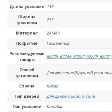
Длина упаковки
153
Ширина
215
упаковки
Материал
ZAMAK
Покрытие
Гальваника
Рекомендуемые
62225, 62245, 62227, 62229, 62231,
товары
Способ
Для фрезерной/ручной установк
установки
Страна
Китай
Тип дверей
Для дверей любого типа
в
Тип упаковки
Коробка