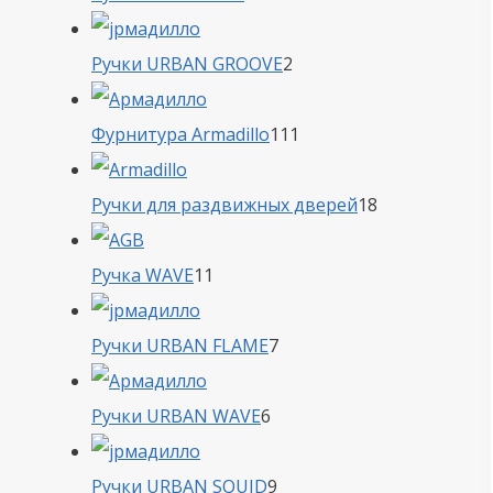
товара
2
Ручки URBAN GROOVE
2
товара
111
Фурнитура Armadillo
111
товаров
18
Ручки для раздвижных дверей
18
товаров
11
Ручка WAVE
11
товаров
7
Ручки URBAN FLAME
7
товаров
6
Ручки URBAN WAVE
6
товаров
9
Ручки URBAN SQUID
9