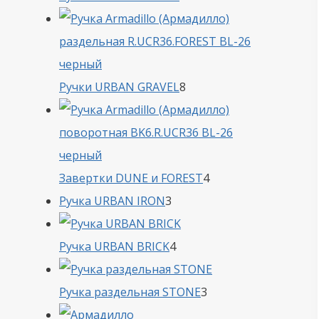
товара
8
Ручки URBAN GRAVEL
8
товаров
4
Завертки DUNE и FOREST
4
3
товара
Ручка URBAN IRON
3
товара
4
Ручка URBAN BRICK
4
товара
3
Ручка раздельная STONE
3
товара