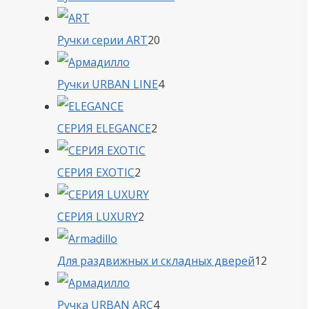
товара
20
Ручки серии ART
20
товаров
4
Ручки URBAN LINE
4
товара
2
СЕРИЯ ELEGANCE
2
товара
2
СЕРИЯ EXOTIC
2
товара
2
СЕРИЯ LUXURY
2
товара
12
Для раздвижных и складных дверей
12
товаро
4
Ручка URBAN ARC
4