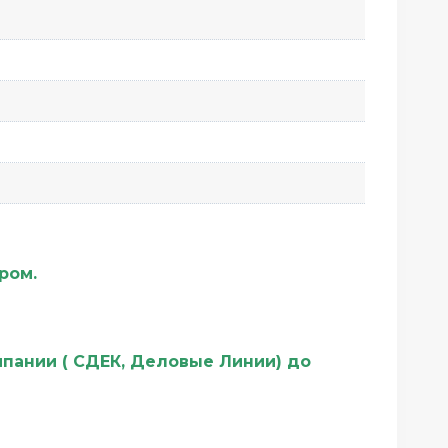
ером.
мпании ( СДЕК, Деловые Линии) до