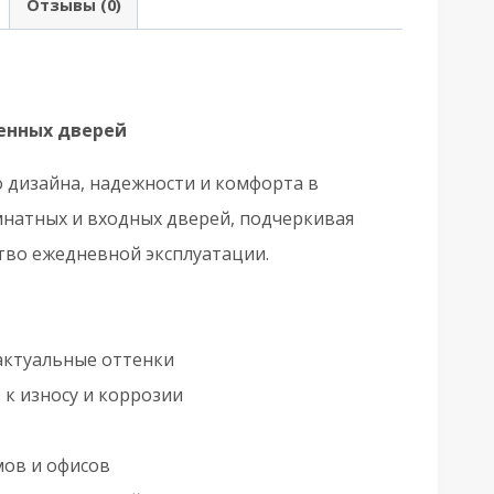
Отзывы (0)
.YM.CREME
SG-
9
лор.
енных дверей
олото
о дизайна, надежности и комфорта в
мнатных и входных дверей, подчеркивая
тво ежедневной эксплуатации.
актуальные оттенки
к износу и коррозии
мов и офисов