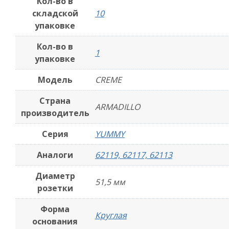
Кол-во в
складской
10
упаковке
Кол-во в
1
упаковке
Модель
CREME
Страна
ARMADILLO
производитель
Серия
YUMMY
Аналоги
62119, 62117, 62113
Диаметр
51,5 мм
розетки
Форма
Круглая
основания