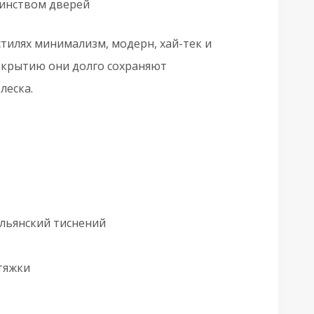
шинством дверей
тилях минимализм, модерн, хай-тек и
окрытию они долго сохраняют
леска.
альянский тиснений
стяжки