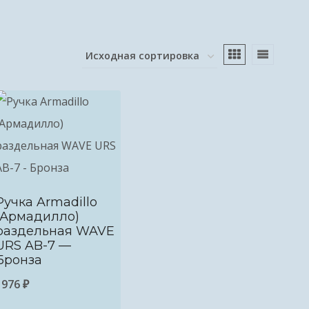
Ручка Armadillo
(Армадилло)
раздельная WAVE
URS AB-7 —
Бронза
1976
₽