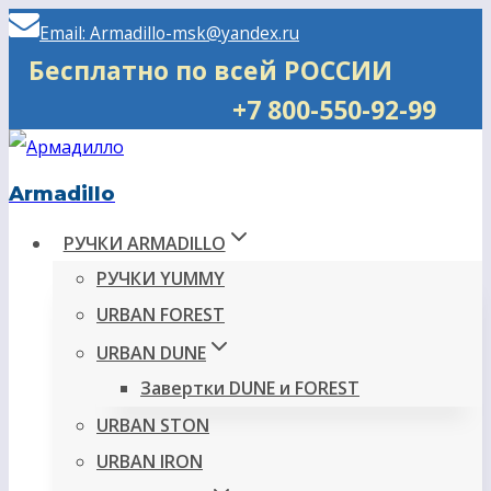
Перейти
Email: Armadillo-msk@yandex.ru
к
Бесплатно по всей РОССИИ
содержимому
+7 800-550-92-99
Armadillo
РУЧКИ ARMADILLO
РУЧКИ YUMMY
URBAN FOREST
URBAN DUNE
Завертки DUNE и FOREST
URBAN STON
URBAN IRON