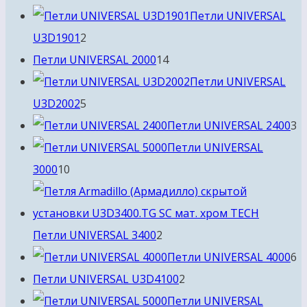
товара
Петли UNIVERSAL
2
U3D1901
2
товара
14
Петли UNIVERSAL 2000
14
товаров
Петли UNIVERSAL
5
U3D2002
5
товаров
3
Петли UNIVERSAL 2400
3
т
Петли UNIVERSAL
10
3000
10
товаров
2
Петли UNIVERSAL 3400
2
товара
6
Петли UNIVERSAL 4000
6
2
т
Петли UNIVERSAL U3D4100
2
товара
Петли UNIVERSAL