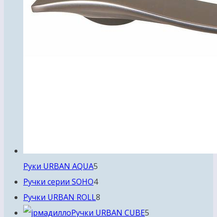
5
Руки URBAN AQUA
5
товаров
4
Ручки серии SOHO
4
товара
8
Ручки URBAN ROLL
8
товаров
5
Ручки URBAN CUBE
5