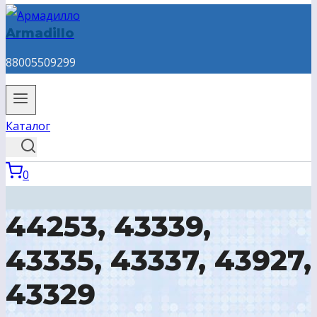
Armadillo
88005509299
Каталог
0
44253, 43339,
43335, 43337, 43927,
43329