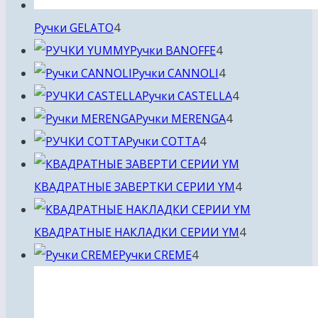
4
Ручки GELATO
4
товара
4
Ручки BANOFFE
4
товара
4
Ручки CANNOLI
4
товара
4
Ручки CASTELLA
4
4
товара
Ручки MERENGA
4
4
товара
Ручки COTTA
4
товара
4
КВАДРАТНЫЕ ЗАВЕРТКИ СЕРИИ YM
4
товара
4
КВАДРАТНЫЕ НАКЛАДКИ СЕРИИ YM
4
4
товара
Ручки CREME
4
товара