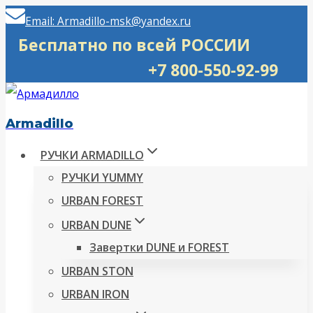
Перейти
Email: Armadillo-msk@yandex.ru
к
Бесплатно по всей РОССИИ
содержимому
+7 800-550-92-99
Armadillo
РУЧКИ ARMADILLO
РУЧКИ YUMMY
URBAN FOREST
URBAN DUNE
Завертки DUNE и FOREST
URBAN STON
URBAN IRON