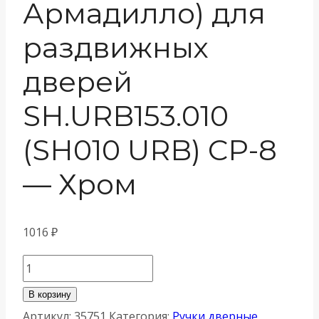
Армадилло) для
раздвижных
дверей
SH.URB153.010
(SH010 URB) СP-8
— Хром
1016
₽
Количество
товара
В корзину
Ручка
Артикул:
35751
Категория:
Ручки дверные