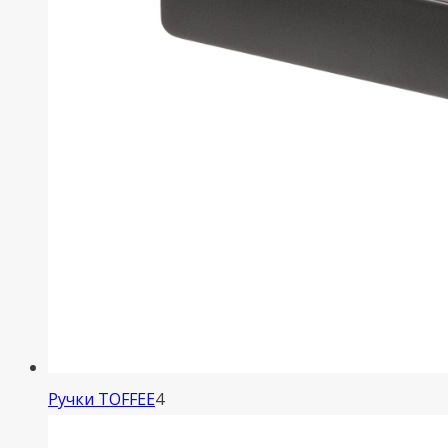
4
Ручки TOFFEE
4
товара