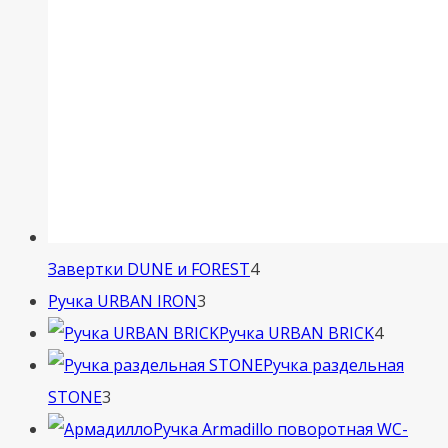
4
Завертки DUNE и FOREST
4
3
товара
Ручка URBAN IRON
3
товара
4
Ручка URBAN BRICK
4
товара
Ручка раздельная
3
STONE
3
товара
Ручка Armadillo поворотная WC-