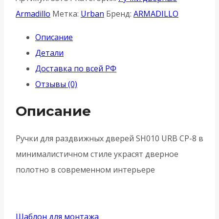
Armadillo
Armadillo
Метка:
Urban
Бренд:
ARMADILLO
(
Описание
Армадилло)
Детали
для
Доставка по всей РФ
раздвижных
Отзывы (0)
дверей
SH.URB153.010
Описание
(SH010
URB)
Ручки для раздвижных дверей SH010 URB СР-8 в
СP-
минималистичном стиле украсят дверное
8
полотно в современном интерьере
-
Хром
Шаблон для монтажа