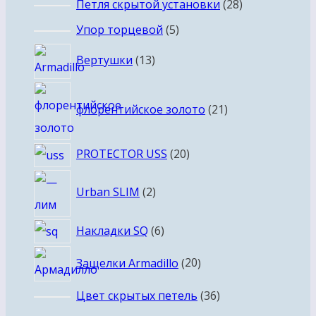
28
Петля скрытой установки
28
товаров
5
Упор торцевой
5
товаров
13
Вертушки
13
товаров
21
флорентийское золото
21
товар
20
PROTECTOR USS
20
товаров
2
Urban SLIM
2
товара
6
Накладки SQ
6
товаров
20
Защелки Armadillo
20
товаров
36
Цвет скрытых петель
36