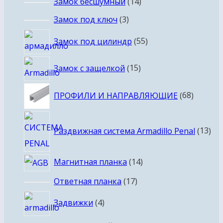
14
Замок бесшумный
14
товаров
3
Замок под ключ
3
товара
55
Замок под цилиндр
55
товаров
15
Замок с защелкой
15
товаров
68
ПРОФИЛИ И НАПРАВЛЯЮЩИЕ
68
товаро
13
Раздвижная система Armadillo Penal
13
тов
14
Магнитная планка
14
товаров
17
Ответная планка
17
товаров
4
Задвижки
4
товара