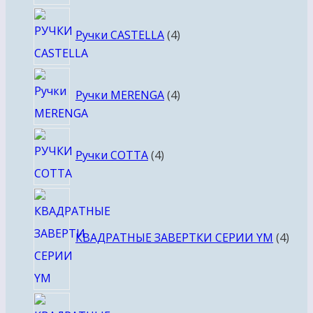
4
Ручки CASTELLA
4
товара
4
Ручки MERENGA
4
товара
4
Ручки COTTA
4
товара
4
това
КВАДРАТНЫЕ ЗАВЕРТКИ СЕРИИ YM
4
4