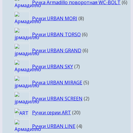
Ручка Armadillo поворотная WC-BOLT
6
то
8
Ручки URBAN MORI
8
товаров
6
Ручки URBAN TORSO
6
товаров
6
Ручки URBAN GRAND
6
товаров
7
Ручки URBAN SKY
7
товаров
5
Ручка URBAN MIRAGE
5
товаров
2
Ручки URBAN SCREEN
2
товара
20
Ручки серии ART
20
товаров
4
Ручки URBAN LINE
4