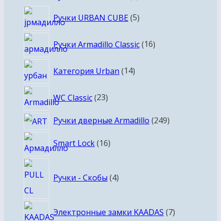
товаров
5
Ручки URBAN CUBE
5
товаров
16
Ручки Armadillo Classic
16
товаров
14
Категория Urban
14
товаров
23
WC Classic
23
товара
249
Ручки дверные Armadillo
249
товаров
16
Smart Lock
16
товаров
4
Ручки - Скобы
4
товара
7
Электронные замки KAADAS
7