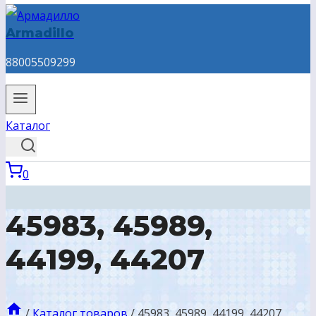
Armadillo
88005509299
Каталог
0
45983, 45989,
44199, 44207
/
Каталог товаров
/
45983, 45989, 44199, 44207