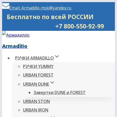
Перейти
Email: Armadillo-msk@yandex.ru
к
Бесплатно по всей РОССИИ
содержимому
+7 800-550-92-99
Armadillo
РУЧКИ ARMADILLO
РУЧКИ YUMMY
URBAN FOREST
URBAN DUNE
Завертки DUNE и FOREST
URBAN STON
URBAN IRON