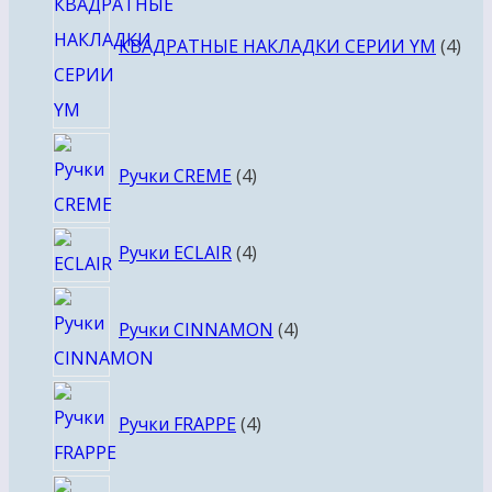
тов
КВАДРАТНЫЕ НАКЛАДКИ СЕРИИ YM
4
4
Ручки CREME
4
товара
4
Ручки ECLAIR
4
товара
4
Ручки CINNAMON
4
товара
4
Ручки FRAPPE
4
товара
4