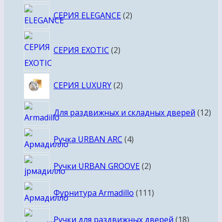
товара
2
СЕРИЯ ELEGANCE
2
товара
2
СЕРИЯ EXOTIC
2
товара
2
СЕРИЯ LUXURY
2
товара
12
Для раздвижных и складных дверей
12
то
4
Ручка URBAN ARC
4
товара
2
Ручки URBAN GROOVE
2
товара
111
Фурнитура Armadillo
111
товаров
18
Ручки для раздвижных дверей
18