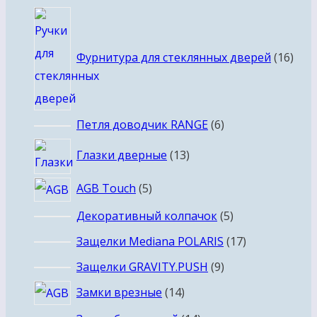
товаров
16
това
Фурнитура для стеклянных дверей
16
6
Петля доводчик RANGE
6
товаров
13
Глазки дверные
13
товаров
5
AGB Touch
5
товаров
5
Декоративный колпачок
5
товаров
17
Защелки Mediana POLARIS
17
товаров
9
Защелки GRAVITY.PUSH
9
товаров
14
Замки врезные
14
товаров