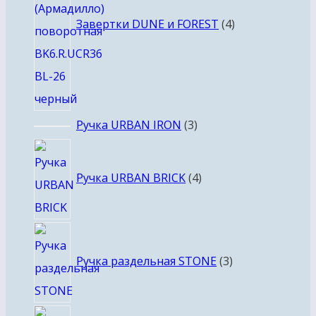
Завертки DUNE и FOREST
4
3
Ручка URBAN IRON
3
товара
4
товара
Ручка URBAN BRICK
4
3
товара
Ручка раздельная STONE
3
6