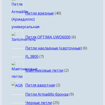
40
товаров
Петли врезные
40
6
Петля OPTIMA UWD6000
6
товаров
6
Петли накладные (карточные)
6
товаров
7
FL.3800
7
товаров
2
Маятниковые петли
2
товара
2
Петля ввертная
2
товара
9
Петли Armadillo бронза
9
товаров
25
Черные петли
25