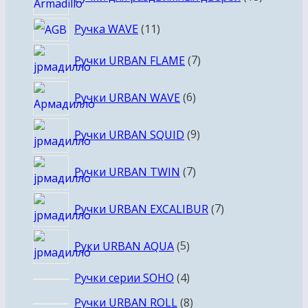
товаров
11
Ручка WAVE
11
товаров
7
Ручки URBAN FLAME
7
товаров
6
Ручки URBAN WAVE
6
товаров
9
Ручки URBAN SQUID
9
товаров
7
Ручки URBAN TWIN
7
товаров
7
Ручки URBAN EXCALIBUR
7
товаров
5
Руки URBAN AQUA
5
товаров
4
Ручки серии SOHO
4
товара
8
Ручки URBAN ROLL
8