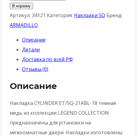
товара
В корзину
Накладка
Артикул:
34121
Категория:
Накладки SQ
Бренд:
Armadillo
ARMADILLO
(Армадилло)
Описание
CYLINDER
Детали
ET/SQ-
Доставка по всей РФ
21ABL-
Отзывы (0)
18
-
Описание
Темная
медь
Накладка CYLINDER ET/SQ-21ABL-18 темная
медь из коллекции LEGEND COLLECTION
предназначены для установки на
межкомнатные двери. Накладки изготовлены