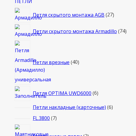
27
Петля скрытого монтажа AGB
27
товаров
74
Петли скрытого монтажа Armadillo
74
тов
40
товаров
Петли врезные
40
6
Петля OPTIMA UWD6000
6
товаров
6
Петли накладные (карточные)
6
товаров
7
FL.3800
7
товаров
2