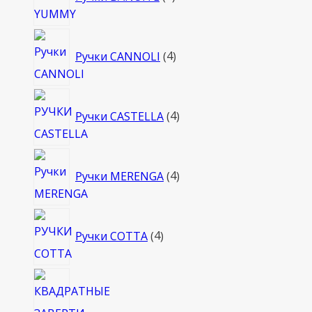
товара
4
Ручки CANNOLI
4
товара
4
Ручки CASTELLA
4
товара
4
Ручки MERENGA
4
товара
4
Ручки COTTA
4
товара
4
това