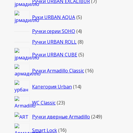
Ручки URBAN EXCALIBUR
7
товаров
5
Руки URBAN AQUA
5
товаров
4
Ручки серии SOHO
4
товара
8
Ручки URBAN ROLL
8
товаров
5
Ручки URBAN CUBE
5
товаров
16
Ручки Armadillo Classic
16
товаров
14
Категория Urban
14
товаров
23
WC Classic
23
товара
249
Ручки дверные Armadillo
249
товаров
16
Smart Lock
16