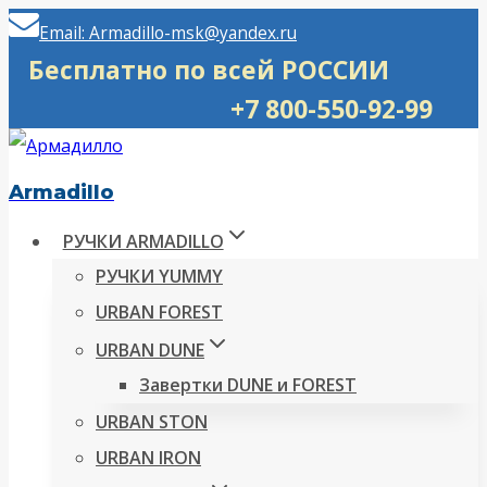
Перейти
Email: Armadillo-msk@yandex.ru
к
Бесплатно по всей РОССИИ
содержимому
+7 800-550-92-99
Armadillo
РУЧКИ ARMADILLO
РУЧКИ YUMMY
URBAN FOREST
URBAN DUNE
Завертки DUNE и FOREST
URBAN STON
URBAN IRON