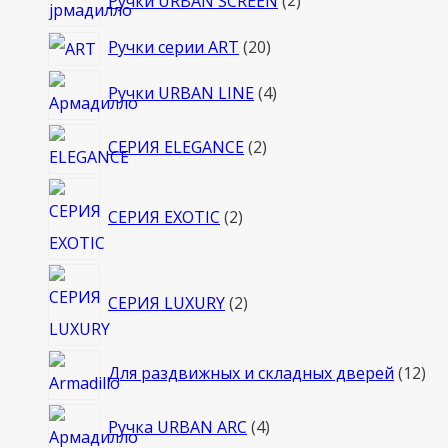
Ручки URBAN SCREEN
2
товара
20
Ручки серии ART
20
товаров
4
Ручки URBAN LINE
4
товара
2
СЕРИЯ ELEGANCE
2
товара
2
СЕРИЯ EXOTIC
2
товара
2
СЕРИЯ LUXURY
2
товара
12
Для раздвижных и складных дверей
12
то
4
Ручка URBAN ARC
4