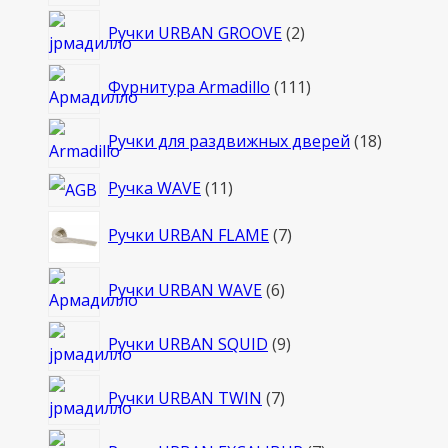
товара
2
Ручки URBAN GROOVE
2
товара
111
Фурнитура Armadillo
111
товаров
18
Ручки для раздвижных дверей
18
товаров
11
Ручка WAVE
11
товаров
7
Ручки URBAN FLAME
7
товаров
6
Ручки URBAN WAVE
6
товаров
9
Ручки URBAN SQUID
9
товаров
7
Ручки URBAN TWIN
7
товаров
7