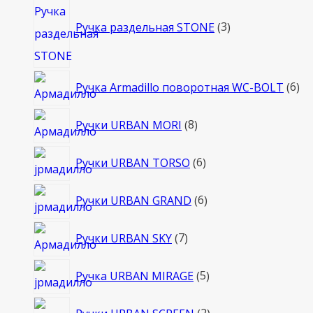
товара
Ручка раздельная STONE
3
6
Ручка Armadillo поворотная WC-BOLT
6
то
8
Ручки URBAN MORI
8
товаров
6
Ручки URBAN TORSO
6
товаров
6
Ручки URBAN GRAND
6
товаров
7
Ручки URBAN SKY
7
товаров
5
Ручка URBAN MIRAGE
5
товаров
2