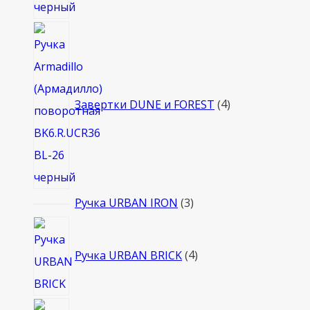
4
товара
Завертки DUNE и FOREST
4
3
Ручка URBAN IRON
3
товара
4
товара
Ручка URBAN BRICK
4
3