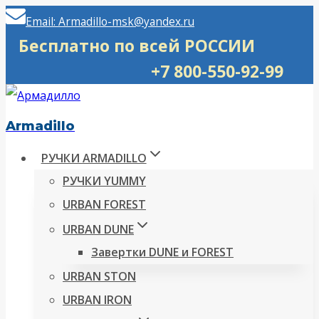
Перейти
Email: Armadillo-msk@yandex.ru
к
Бесплатно по всей РОССИИ
содержимому
+7 800-550-92-99
Armadillo
РУЧКИ ARMADILLO
РУЧКИ YUMMY
URBAN FOREST
URBAN DUNE
Завертки DUNE и FOREST
URBAN STON
URBAN IRON