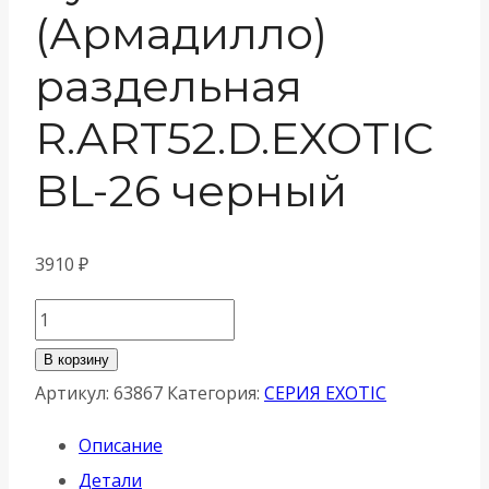
(Армадилло)
раздельная
R.ART52.D.EXOTIC
BL-26 черный
3910
₽
Количество
товара
В корзину
Ручка
Артикул:
63867
Категория:
СЕРИЯ EXOTIC
Armadillo
Описание
(Армадилло)
Детали