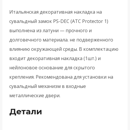
DEC
(ATC
Итальянская декоративная накладка на
Protector
сувальдный замок PS-DEC (ATC Protector 1)
1)
выполнена из латуни — прочного и
CP-
долговечного материала. не подверженного
8
влиянию окружающей среды. В комплектацию
-
входит декоративная накладка (1шт.) и
Хром
нейлоновое основание для скрытого
крепления. Рекомендована для установки на
сувальдный механизм в входные
металлические двери.
Детали