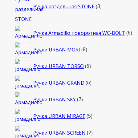
товара
Ручка раздельная STONE
3
6
Ручка Armadillo поворотная WC-BOLT
6
то
8
Ручки URBAN MORI
8
товаров
6
Ручки URBAN TORSO
6
товаров
6
Ручки URBAN GRAND
6
товаров
7
Ручки URBAN SKY
7
товаров
5
Ручка URBAN MIRAGE
5
товаров
2
Ручки URBAN SCREEN
2