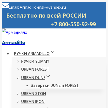
Перейти
Email: Armadillo-msk@yandex.ru
к
Бесплатно по всей РОССИИ
содержимому
+7 800-550-92-99
Armadillo
РУЧКИ ARMADILLO
РУЧКИ YUMMY
URBAN FOREST
URBAN DUNE
Завертки DUNE и FOREST
URBAN STON
URBAN IRON