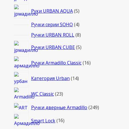
товаров
5
Руки URBAN AQUA
5
товаров
4
Ручки серии SOHO
4
товара
8
Ручки URBAN ROLL
8
товаров
5
Ручки URBAN CUBE
5
товаров
16
Ручки Armadillo Classic
16
товаров
14
Категория Urban
14
товаров
23
WC Classic
23
товара
249
Ручки дверные Armadillo
249
товаров
16
Smart Lock
16
товаров