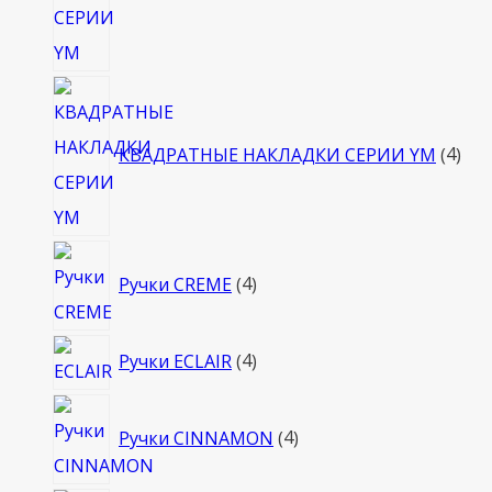
4
тов
КВАДРАТНЫЕ НАКЛАДКИ СЕРИИ YM
4
4
Ручки CREME
4
товара
4
Ручки ECLAIR
4
товара
4
Ручки CINNAMON
4
товара