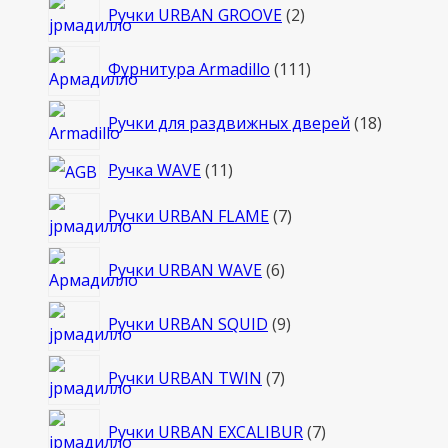
2
Ручки URBAN GROOVE
2
товара
111
Фурнитура Armadillo
111
товаров
18
Ручки для раздвижных дверей
18
товаров
11
Ручка WAVE
11
товаров
7
Ручки URBAN FLAME
7
товаров
6
Ручки URBAN WAVE
6
товаров
9
Ручки URBAN SQUID
9
товаров
7
Ручки URBAN TWIN
7
товаров
7
Ручки URBAN EXCALIBUR
7