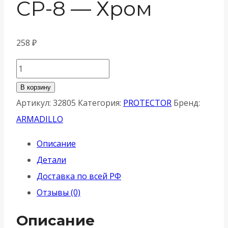
CP-8 — Хром
258
₽
Количество
товара
В корзину
Декоративная
Артикул:
32805
Категория:
PROTECTOR
Бренд:
Armadillo
ARMADILLO
(Армадилло)
Описание
накладка
Детали
на
Доставка по всей РФ
сувальдный
Отзывы (0)
замок
PS-
Описание