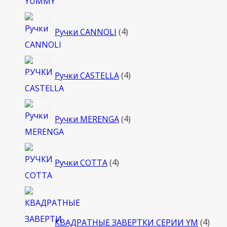
4
Ручки CANNOLI
4
товара
4
Ручки CASTELLA
4
товара
4
Ручки MERENGA
4
товара
4
Ручки COTTA
4
товара
4
това
КВАДРАТНЫЕ ЗАВЕРТКИ СЕРИИ YM
4