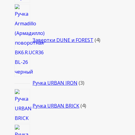
4
товара
Завертки DUNE и FOREST
4
3
Ручка URBAN IRON
3
товара
4
товара
Ручка URBAN BRICK
4
3