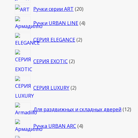
товара
20
Ручки серии ART
20
товаров
4
Ручки URBAN LINE
4
товара
2
СЕРИЯ ELEGANCE
2
товара
2
СЕРИЯ EXOTIC
2
товара
2
СЕРИЯ LUXURY
2
товара
12
Для раздвижных и складных дверей
12
то
4
Ручка URBAN ARC
4
товара