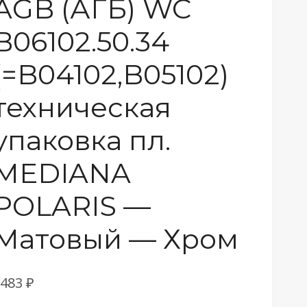
AGB (АГБ) WC
B06102.50.34
(=B04102,B05102)
техническая
упаковка пл.
MEDIANA
POLARIS —
Матовый — Хром
1483
₽