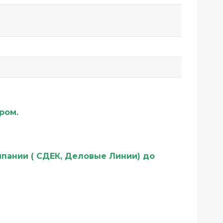
ером.
мпании ( СДЕК, Деловые Линии) до