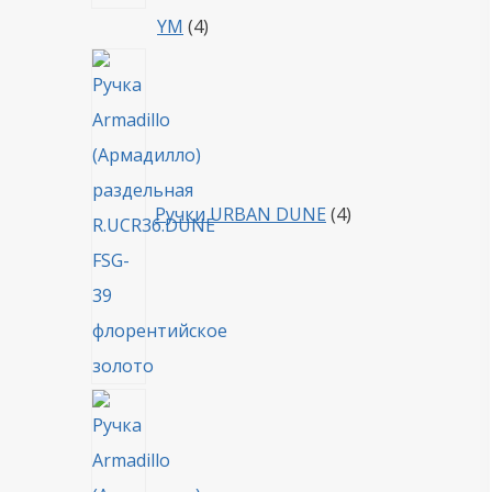
4
YM
4
товара
4
товара
Ручки URBAN DUNE
4
4
товара