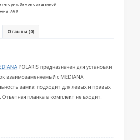
атегория:
Замок с защелкой
резная
ренд:
AGB
GB
АГБ)
Отзывы (0)
WC
06102.50.34
=B04102,B05102)
ехническая
EDIANA
POLARIS предназначен для установки
паковка
ок взаимозаменяемый с MEDIANA
л.
ьность замка: подходит для левых и правых
EDIANA
. Ответная планка в комплект не входит.
OLARIS
атовый