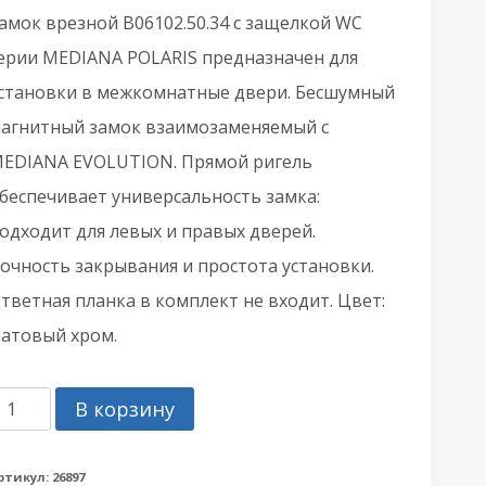
амок врезной B06102.50.34 с защелкой WC
ерии MEDIANA POLARIS предназначен для
становки в межкомнатные двери. Бесшумный
агнитный замок взаимозаменяемый с
EDIANA EVOLUTION. Прямой ригель
беспечивает универсальность замка:
одходит для левых и правых дверей.
очность закрывания и простота установки.
тветная планка в комплект не входит. Цвет:
атовый хром.
оличество
В корзину
овара
ащелка
ртикул:
26897