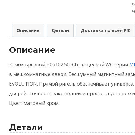
К
в
Б
A
(
Описание
Детали
Доставка по всей РФ
B
Описание
(
т
Замок врезной B06102.50.34 с защелкой WC серии
M
у
в межкомнатные двери. Бесшумный магнитный зам
п
EVOLUTION. Прямой ригель обеспечивает универсал
M
дверей. Точность закрывания и простота установки
P
Цвет: матовый хром.
-
М
Детали
-