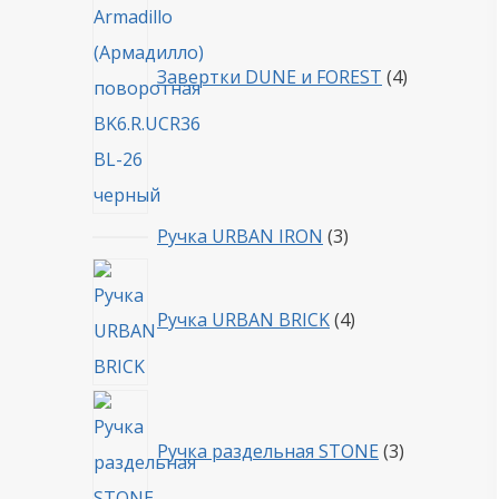
Завертки DUNE и FOREST
4
3
Ручка URBAN IRON
3
товара
4
товара
Ручка URBAN BRICK
4
3
товара
Ручка раздельная STONE
3