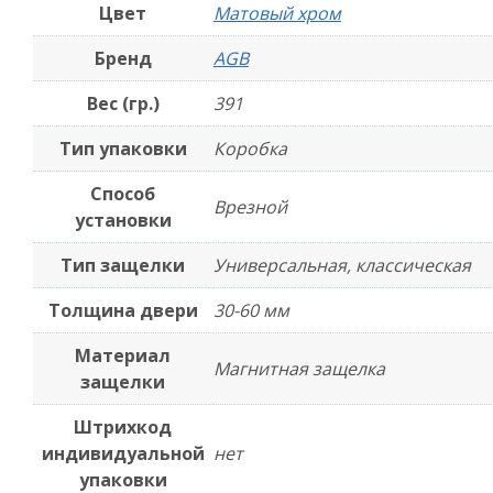
Цвет
Матовый хром
Х
Бренд
AGB
Вес (гр.)
391
Тип упаковки
Коробка
Способ
Врезной
установки
Тип защелки
Универсальная, классическая
Толщина двери
30-60 мм
Материал
Магнитная защелка
защелки
Штрихкод
индивидуальной
нет
упаковки